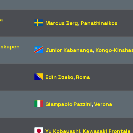
ia
Marcus Berg
,
Panathinaikos
rskapen
Junior Kabananga
,
Kongo-Kinsha
Edin Dzeko
,
Roma
Giampaolo Pazzini
,
Verona
Yu Kobayashi
,
Kawasaki Frontale