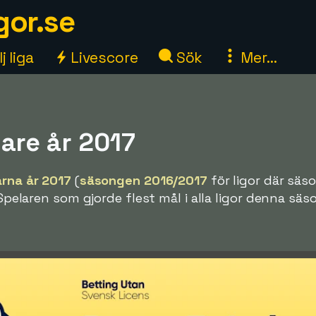
gor.se
j liga
Livescore
Sök
Mer...
are år 2017
rna år 2017
(
säsongen 2016/2017
för ligor där säso
. Spelaren som gjorde flest mål i alla ligor denna sä