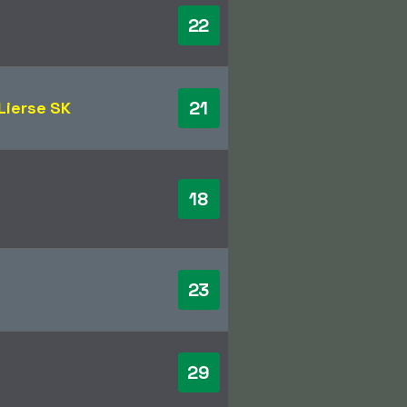
22
21
Lierse SK
18
23
29