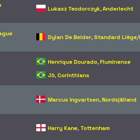
e
Lukasz Teodorczyk
,
Anderlecht
eague
Dylan De Belder
,
Standard Liège
/​
Henrique Dourado
,
Fluminense
Jô
,
Corinthians
Marcus Ingvartsen
,
Nordsjälland
Harry Kane
,
Tottenham