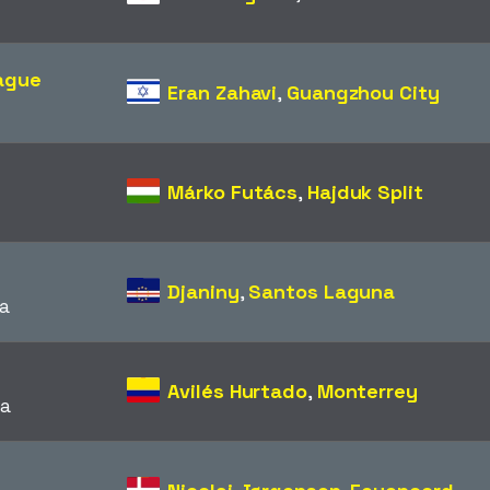
ague
Eran Zahavi
,
Guangzhou City
Márko Futács
,
Hajduk Split
Djaniny
,
Santos Laguna
a
Avilés Hurtado
,
Monterrey
ra