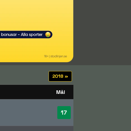
2018 »
Mål
17