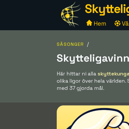
Skytteli
Hem
Väl
/
SÄSONGER
Skytteligavinn
Här hittar ni alla
skyttekunga
olika ligor över hela världen
med 37 gjorda mål.