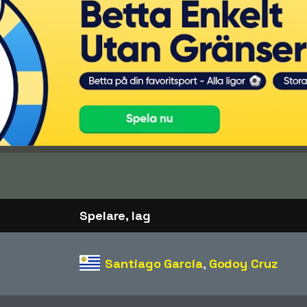
Spelare, lag
Santiago García
,
Godoy Cruz