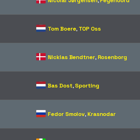
Nicolai Jørgensen
,
Feyenoord
Tom Boere
,
TOP Oss
Nicklas Bendtner
,
Rosenborg
Bas Dost
,
Sporting
Fedor Smolov
,
Krasnodar