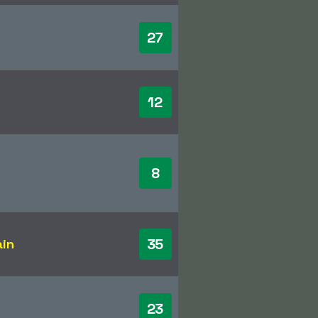
27
12
8
35
ain
23