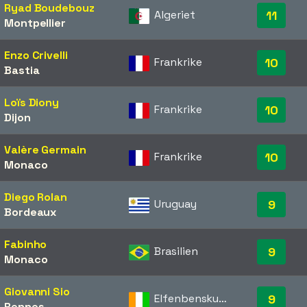
Ryad Boudebouz
Algeriet
11
Montpellier
Enzo Crivelli
Frankrike
10
Bastia
Loïs Diony
Frankrike
10
Dijon
Valère Germain
Frankrike
10
Monaco
Diego Rolan
Uruguay
9
Bordeaux
Fabinho
Brasilien
9
Monaco
Giovanni Sio
Elfenbenskusten
9
Rennes