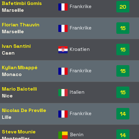
Bafetimbi Gomis
Frankrike
20
Marseille
Florian Thauvin
Frankrike
15
Marseille
Ivan Santini
Kroatien
15
Caen
Kylian Mbappé
Frankrike
15
Monaco
Mario Balotelli
Italien
15
Nice
Nicolas De Preville
Frankrike
14
Lille
Steve Mounie
Benin
14
Montpellier