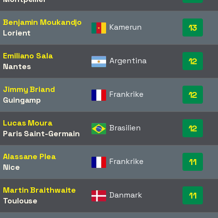
Benjamin Moukandjo
Kamerun
13
Lorient
Emiliano Sala
Argentina
12
Nantes
Jimmy Briand
Frankrike
12
Guingamp
Lucas Moura
Brasilien
12
Paris Saint-Germain
Alassane Plea
Frankrike
11
Nice
Martin Braithwaite
Danmark
11
Toulouse