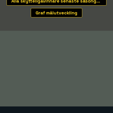
Alla skytteligavinnare senaste säsongerna
Graf målutveckling