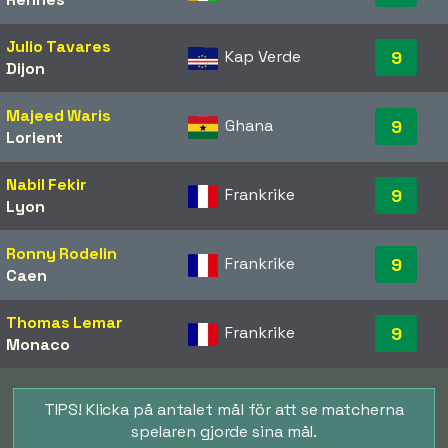
Julio Tavares
Kap Verde
9
Dijon
Majeed Waris
Ghana
9
Lorient
Nabil Fekir
Frankrike
9
Lyon
Ronny Rodelin
Frankrike
9
Caen
Thomas Lemar
Frankrike
9
Monaco
TIPS! Klicka på antalet mål för att se matcherna
spelaren gjorde sina mål.