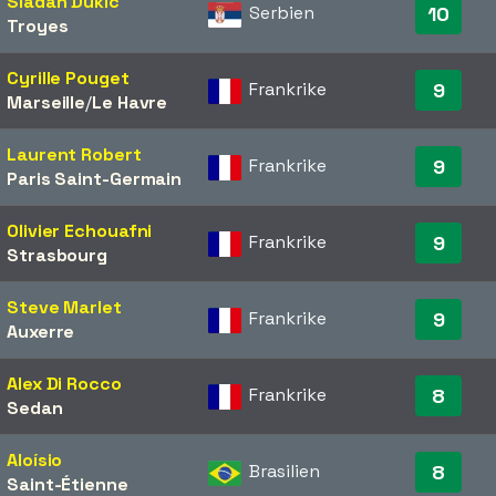
Sladan Dukic
Serbien
10
Troyes
Cyrille Pouget
Frankrike
9
Marseille
/​
Le Havre
Laurent Robert
Frankrike
9
Paris Saint-Germain
Olivier Echouafni
Frankrike
9
Strasbourg
Steve Marlet
Frankrike
9
Auxerre
Alex Di Rocco
Frankrike
8
Sedan
Aloísio
Brasilien
8
Saint-Étienne