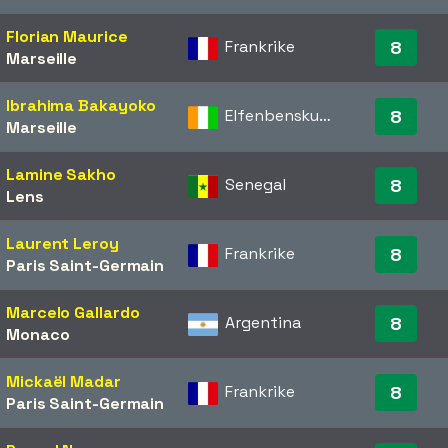
Florian Maurice
Frankrike
8
Marseille
Ibrahima Bakayoko
Elfenbenskusten
8
Marseille
Lamine Sakho
Senegal
8
Lens
Laurent Leroy
Frankrike
8
Paris Saint-Germain
Marcelo Gallardo
Argentina
8
Monaco
Mickaël Madar
Frankrike
8
Paris Saint-Germain