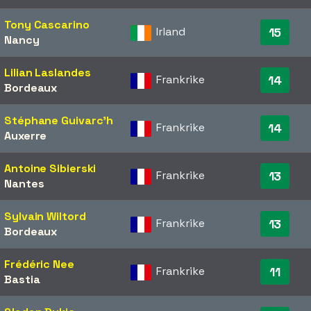
Tony Cascarino
Irland
15
Nancy
Lilian Laslandes
Frankrike
14
Bordeaux
Stéphane Guivarc'h
Frankrike
14
Auxerre
Antoine Sibierski
Frankrike
13
Nantes
Sylvain Wiltord
Frankrike
13
Bordeaux
Frédéric Nee
Frankrike
11
Bastia