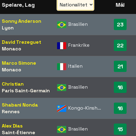
Spelare, Lag
Mål
Sonny Anderson
Brasilien
23
Lyon
David Trezeguet
Frankrike
22
Monaco
Marco Simone
Italien
21
Monaco
Christian
Brasilien
16
Paris Saint-Germain
Shabani Nonda
Kongo-Kinshasa
16
Rennes
Alex Dias
Brasilien
15
Saint-Étienne