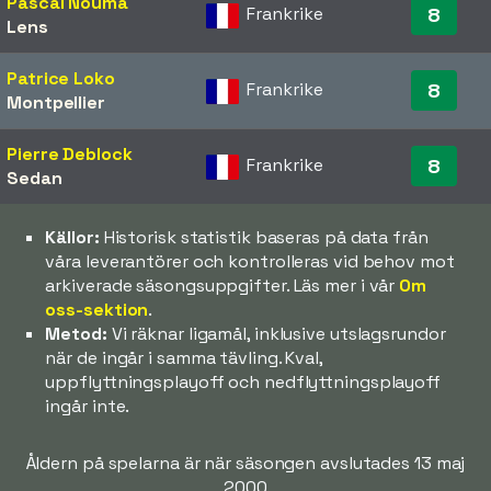
Pascal Nouma
Frankrike
8
Lens
Patrice Loko
Frankrike
8
Montpellier
Pierre Deblock
Frankrike
8
Sedan
Källor:
Historisk statistik baseras på data från
våra leverantörer och kontrolleras vid behov mot
arkiverade säsongsuppgifter. Läs mer i vår
Om
oss-sektion
.
Metod:
Vi räknar ligamål, inklusive utslagsrundor
när de ingår i samma tävling. Kval,
uppflyttningsplayoff och nedflyttningsplayoff
ingår inte.
Åldern på spelarna är när säsongen avslutades 13 maj
2000