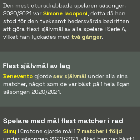
Den mest otursdrabbade spelaren säsongen
2020/2021 var
Simone Iacoponi
, detta då han
stod för den tveksamt hedersvärda bedriften
att göra flest självmål av alla spelare i Serie A,
vilket han lyckades med
två gånger
.
Flest självmål av lag
Benevento
gjorde
sex självmål
under alla sina
matcher, något som de var bäst på i hela ligan
säsongen 2020/2021.
Spelare med mål flest matcher i rad
Simy
i Crotone gjorde mål i
7 matcher i följd
under säsongen 2020/2021, vilket han var bäst i