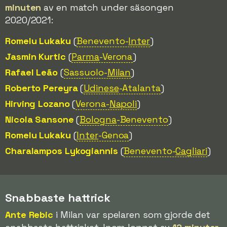
minuten
av en match under säsongen
2020/2021:
Romelu Lukaku
(
Benevento-
Inter
)
Jasmin Kurtic
(
Parma
-Verona
)
Rafael Leão
(
Sassuolo-
Milan
)
Roberto Pereyra
(
Udinese
-Atalanta
)
Hirving Lozano
(
Verona-
Napoli
)
Nicola Sansone
(
Bologna
-Benevento
)
Romelu Lukaku
(
Inter
-Genoa
)
Charalampos Lykogiannis
(
Benevento-
Cagliari
)
Snabbaste hattrick
Ante Rebic
i Milan var spelaren som gjorde det