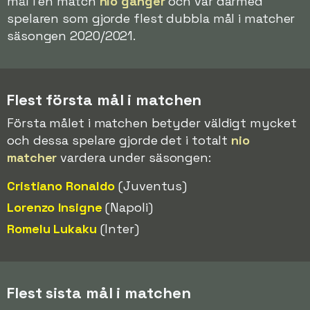
mål i en match
nio gånger
och var därmed
spelaren som gjorde flest dubbla mål i matcher
säsongen 2020/2021.
Flest första mål i matchen
Första målet i matchen betyder väldigt mycket
och dessa spelare gjorde det i totalt
nio
matcher
vardera under säsongen:
Cristiano Ronaldo
(Juventus)
Lorenzo Insigne
(Napoli)
Romelu Lukaku
(Inter)
Flest sista mål i matchen