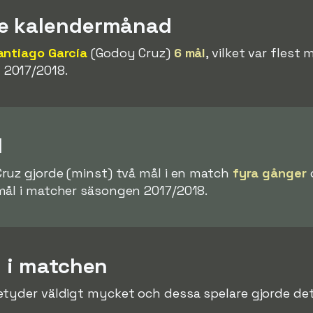
re kalendermånad
antiago García
(Godoy Cruz)
6 mål
, vilket var flest
2017/2018.
l
ruz gjorde (minst) två mål i en match
fyra gånger
mål i matcher säsongen 2017/2018.
l i matchen
tyder väldigt mycket och dessa spelare gjorde det