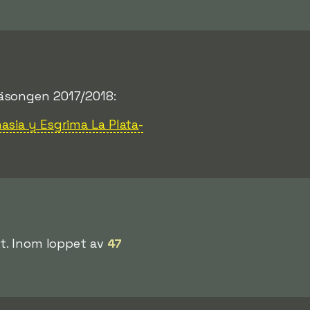
äsongen 2017/2018:
asia y Esgrima La Plata
-
et. Inom loppet av
47