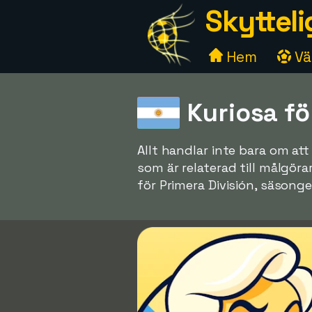
Skytteli
Hem
Väl
Kuriosa f
Allt handlar inte bara om a
som är relaterad till målgör
för Primera División, säsonge