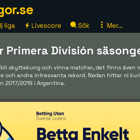
gor.se
j liga
Livescore
Sök
Mer...
ör Primera División säson
tt bli skyttekung och vinna matcher, det finns äve
are och andra intressanta rekord. Nedan hittar ni ku
n 2017/2018 i Argentina.