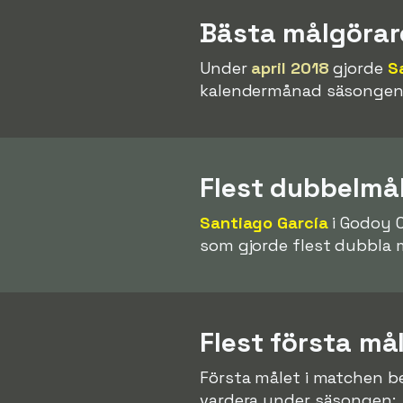
Bästa målgöra
Under
april 2018
gjorde
S
kalendermånad säsongen 
Flest dubbelmå
Santiago García
i Godoy C
som gjorde flest dubbla 
Flest första må
Första målet i matchen be
vardera under säsongen: