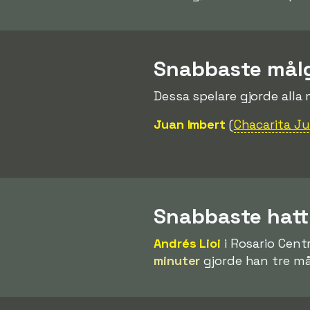
Snabbaste mål
Dessa spelare gjorde alla
Juan Imbert
(
Chacarita Ju
Snabbaste hatt
Andrés Lioi
i Rosario Cent
minuter
gjorde han tre må