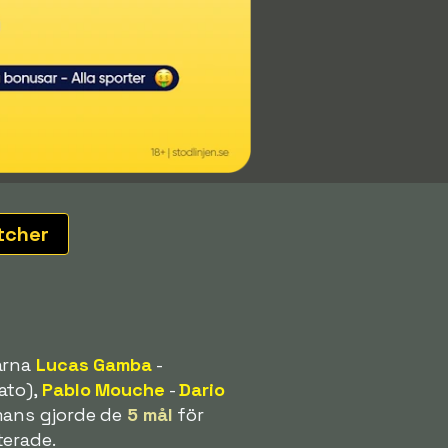
tcher
larna
Lucas Gamba
-
ato),
Pablo Mouche
-
Dario
mans gjorde de
5 mål
för
terade.