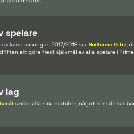
a extraminuter.
v spelare
spelaren säsongen 2017/2018 var
Guillermo Ortiz
, 
ften att göra flest självmål av alla spelare i Primer
.
v lag
älvmål
under alla sina matcher, något som de var bäst