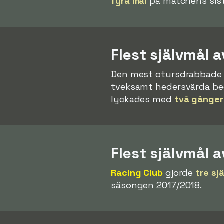
fyra mål
på matchens sist
Flest självmål a
Den mest otursdrabbade 
tveksamt hedersvärda bedri
lyckades med
två gånger
Flest självmål a
Racing Club
gjorde
tre sj
säsongen 2017/2018.