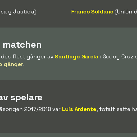
sa y Justicia)
Franco Soldano
(Unión d
 i matchen
rdes flest gånger av
Santiago García
i Godoy Cruz 
io gånger
.
av spelare
 säsongen 2017/2018 var
Luis Ardente
, totalt satte 