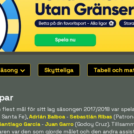
säsong
Skytteliga
Tabell och ma
par
flest mål för sitt lag säsongen 2017/2018 var spe
 Santa Fe),
Adrián Balboa
-
Sebastián Ribas
(Patron
Santiago García
-
Juan Garro
(Godoy Cruz). Tillsam
laren var den som gjorde målet och den andra assis