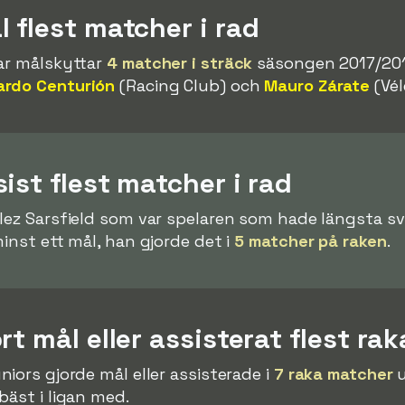
 flest matcher i rad
var målskyttar
4 matcher i sträck
säsongen 2017/201
ardo Centurión
(Racing Club) och
Mauro Zárate
(Vél
ist flest matcher i rad
élez Sarsfield som var spelaren som hade längsta s
inst ett mål, han gjorde det i
5 matcher på raken
.
rt mål eller assisterat flest ra
niors gjorde mål eller assisterade i
7 raka matcher
u
bäst i ligan med.