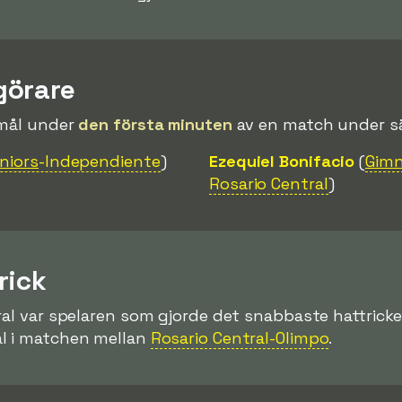
görare
 mål under
den första minuten
av en match under s
niors
-Independiente
)
Ezequiel Bonifacio
(
Gimn
Rosario Central
)
rick
ral var spelaren som gjorde det snabbaste hattrick
l i matchen mellan
Rosario Central-Olimpo
.