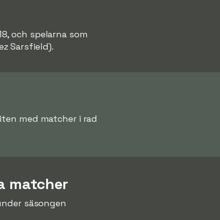
8, och spelarna som
ez Sarsfield).
viten med matcher i rad
ka matcher
nder säsongen