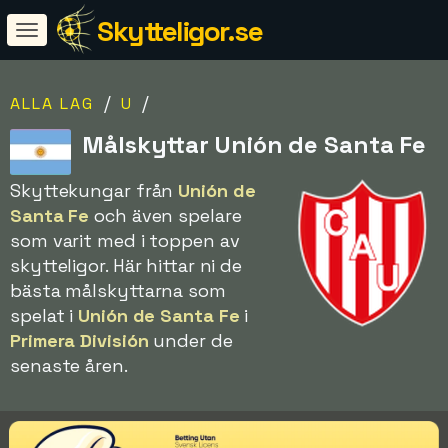
Skytteligor.se
/
/
ALLA LAG
U
Målskyttar Unión de Santa Fe
Skyttekungar från
Unión de
Santa Fe
och även spelare
som varit med i toppen av
skytteligor. Här hittar ni de
bästa målskyttarna som
spelat i
Unión de Santa Fe
i
Primera División
under de
senaste åren.