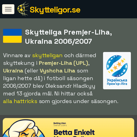
Skytteligor.se
Skytteliga Premjer-Liha,
Ukraina 2006/2007
Vinnare av
skytteligan
och därmed
skyttekung i
Premjer-Liha (UPL)
,
Ukraina
(eller
Vyshcha Liha
som
ligan hette då) i fotboll säsongen
2006/2007 blev Oleksandr Hladkyy
med 13 gjorda mål. Ni hittar också
alla hattricks
som gjordes under säsongen.