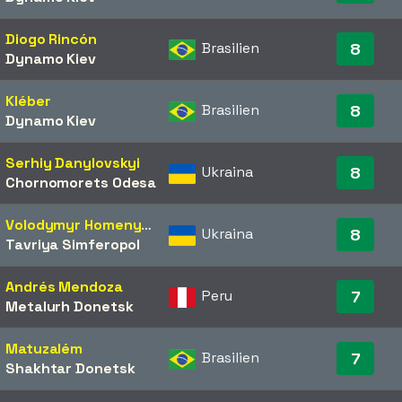
Diogo Rincón
Brasilien
8
Dynamo Kiev
Kléber
Brasilien
8
Dynamo Kiev
Serhiy Danylovskyi
Ukraina
8
Chornomorets Odesa
Volodymyr Homenyuk
Ukraina
8
Tavriya Simferopol
Andrés Mendoza
Peru
7
Metalurh Donetsk
Matuzalém
Brasilien
7
Shakhtar Donetsk