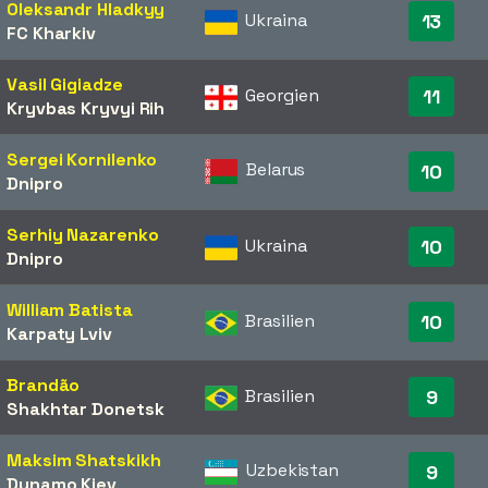
Oleksandr Hladkyy
Ukraina
13
FC Kharkiv
Vasil Gigiadze
Georgien
11
Kryvbas Kryvyi Rih
Sergei Kornilenko
Belarus
10
Dnipro
Serhiy Nazarenko
Ukraina
10
Dnipro
William Batista
Brasilien
10
Karpaty Lviv
Brandão
Brasilien
9
Shakhtar Donetsk
Maksim Shatskikh
Uzbekistan
9
Dynamo Kiev