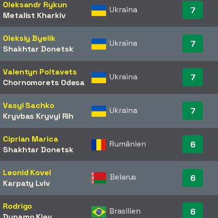
Oleksandr Rykun
Ukraina
7
Metalist Kharkiv
Oleksiy Byelik
Ukraina
7
Shakhtar Donetsk
Valentyn Poltavets
Ukraina
7
Chornomorets Odesa
Vasyl Sachko
Ukraina
7
Kryvbas Kryvyi Rih
Ciprian Marica
Rumänien
6
Shakhtar Donetsk
Leonid Kovel
Belarus
6
Karpaty Lviv
Rodrigo
Brasilien
6
Dynamo Kiev