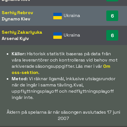
Serhiy Rebrov
Ukraina
6
Dynamo Kiev
Serhiy Zakarlyuka
Ukraina
6
Arsenal Kyiv
Källor:
Historisk statistik baseras på data från
våra leverantörer och kontrolleras vid behov mot
arkiverade säsongsuppgifter. Läs mer i vår
Om
oss-sektion
.
Metod:
Vi räknar ligamål, inklusive utslagsrundor
när de ingår i samma tävling. Kval,
uppflyttningsplayoff och nedflyttningsplayoff
ingår inte.
Åldern på spelarna är när säsongen avslutades 17 juni
2007