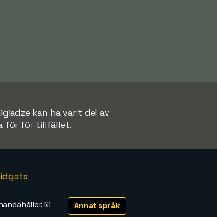
Gigiadze kan ha varit del av
för för tillfället.
idgets
handahåller. Ni
Annat språk