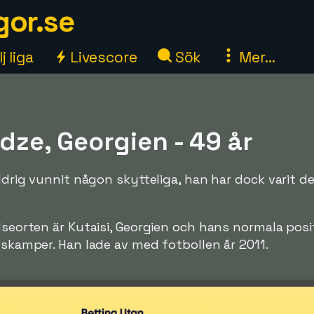
gor.se
j liga
Livescore
Sök
Mer...
adze, Georgien - 49 år
aldrig vunnit någon skytteliga, han har dock varit d
lseorten är Kutaisi, Georgien och hans normala posit
ndskamper. Han lade av med fotbollen år 2011.