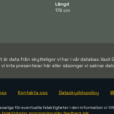
Längd
176 cm
är data från skytteligor vi har i vår databas. Vasil 
r vi inte presenterar här eller säsonger vi saknar data 
oss
Kontakta oss
Dataskyddspolicy
W
svariga för eventuella felaktigheter i den information vi till
 felaktigheter, annonsering eller feedback här
.