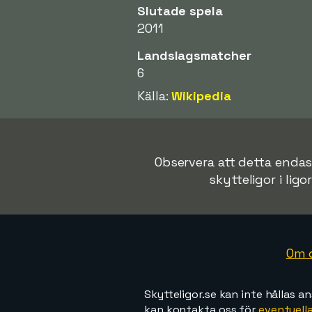
Slutade spela
2011
Landslagsmatcher
6
Källa:
Wikipedia
Observera att detta endast 
skytteligor i ligo
Om 
Skytteligor.se kan inte hållas an
kan kontakta oss för
eventuella