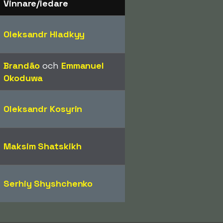
Vinnare/ledare
Oleksandr Hladkyy
Brandão
och
Emmanuel
Okoduwa
Oleksandr Kosyrin
Maksim Shatskikh
Serhiy Shyshchenko