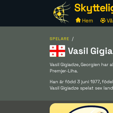
Skytteli
Hem
Väl
/
SPELARE
Vasil Gigi
Vasil Gigiadze, Georgien har 
Premjer-Liha.
Han är född 3 juni 1977, föde
Vasil Gigiadze spelat sex la