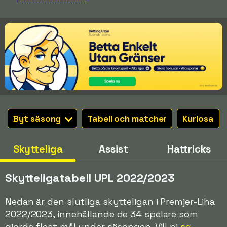
Byt säsong
Tabell och matcher
Kuriosa
Skytteliga
Assist
Hattricks
Skytteligatabell UPL 2022/2023
Nedan är den slutliga skytteligan i Premjer-Liha
2022/2023, innehållande de 34 spelare som
gjorde flest mål under säsongen. Vill ni
se