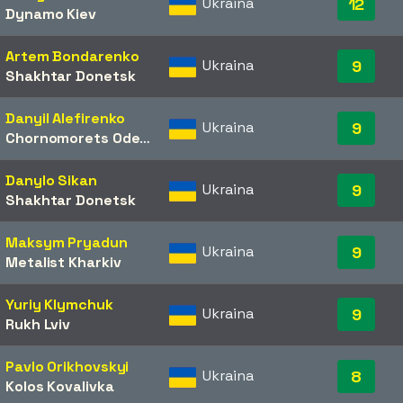
Ukraina
12
Dynamo Kiev
Artem Bondarenko
Ukraina
9
Shakhtar Donetsk
Danyil Alefirenko
Ukraina
9
Chornomorets Odesa
/​
Zorya Luhansk
Danylo Sikan
Ukraina
9
Shakhtar Donetsk
Maksym Pryadun
Ukraina
9
Metalist Kharkiv
Yuriy Klymchuk
Ukraina
9
Rukh Lviv
Pavlo Orikhovskyi
Ukraina
8
Kolos Kovalivka