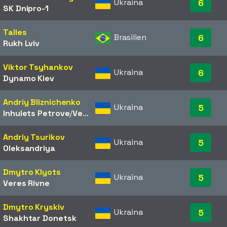
Ukraina
6
SK Dnipro-1
Talles
Brasilien
6
Rukh Lviv
Viktor Tsyhankov
Ukraina
6
Dynamo Kiev
Andriy Bliznichenko
Ukraina
5
Inhulets Petrove
/​
Veres Rivne
Andriy Tsurikov
Ukraina
5
Oleksandriya
Dmytro Klyots
Ukraina
5
Veres Rivne
Dmytro Kryskiv
Ukraina
5
Shakhtar Donetsk