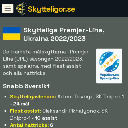
Skytteligor.se
Skytteliga Premjer-Liha,
Ukraina 2022/2023
De främsta målskyttarna i Premjer-
Liha (UPL) säsongen 2022/2023,
samt spelarna med flest assist
och alla hattricks.
Snabb översikt
Skytteligavinnare:
Artem Dovbyk, SK Dnipro-1
-
24 mål
Flest assist:
Oleksandr Pikhalyonok, SK
Dnipro-1 -
10 assist
Antal hattricks:
6