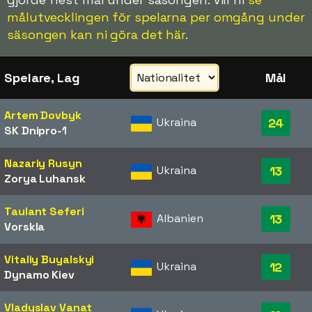
målutvecklingen för spelarna per omgång under
säsongen kan ni göra det här
.
Spelare, Lag
Mål
Artem Dovbyk
Ukraina
24
SK Dnipro-1
Nazariy Rusyn
Ukraina
13
Zorya Luhansk
Taulant Seferi
Albanien
13
Vorskla
Vitaliy Buyalskyi
Ukraina
12
Dynamo Kiev
Vladyslav Vanat