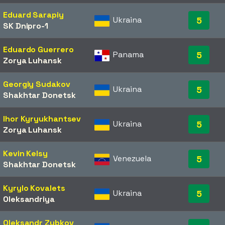
Eduard Sarapiy
Ukraina
5
SK Dnipro-1
Eduardo Guerrero
Panama
5
Zorya Luhansk
Georgiy Sudakov
Ukraina
5
Shakhtar Donetsk
Ihor Kyryukhantsev
Ukraina
5
Zorya Luhansk
Kevin Kelsy
Venezuela
5
Shakhtar Donetsk
Kyrylo Kovalets
Ukraina
5
Oleksandriya
Oleksandr Zubkov