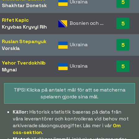
Ukraina
5
Shakhtar Donetsk
Rifet Kapic
Bosnien och Hercegovina
5
Kryvbas Kryvyi Rih
Ruslan Stepanyuk
Ukraina
5
Vorskla
Yehor Tverdokhlib
Ukraina
5
Mynai
TIPS! Klicka på antalet mål för att se matcherna
spelaren gjorde sina mål.
Källor:
Historisk statistik baseras på data från
våra leverantörer och kontrolleras vid behov mot
arkiverade säsongsuppgifter. Läs mer i vår
Om
oss-sektion
.