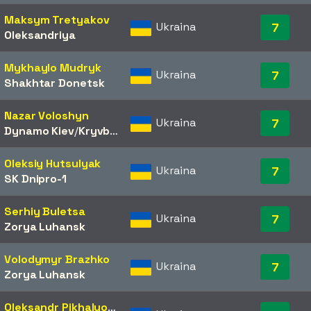
Maksym Tretyakov
Ukraina
7
Oleksandriya
Mykhaylo Mudryk
Ukraina
7
Shakhtar Donetsk
Nazar Voloshyn
Ukraina
7
Dynamo Kiev
/​
Kryvbas Kryvyi Rih
Oleksiy Hutsulyak
Ukraina
7
SK Dnipro-1
Serhiy Buletsa
Ukraina
7
Zorya Luhansk
Volodymyr Brazhko
Ukraina
7
Zorya Luhansk
Oleksandr Pikhalyonok