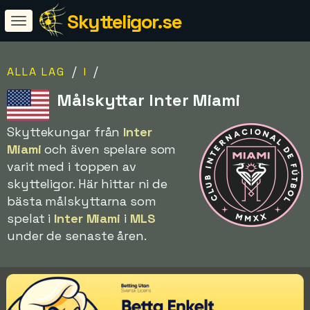
Skytteligor.se
/
/
ALLA LAG
I
Målskyttar Inter Miami
Skyttekungar från
Inter
Miami
och även spelare som
varit med i toppen av
skytteligor. Här hittar ni de
bästa målskyttarna som
spelat i
Inter Miami
i
MLS
under de senaste åren.