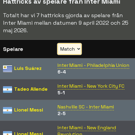
Hattricks av spelare från Inter Miami
Totalt har vi 7 hattricks gjorda av spelare från
Inter Miami mellan datumen 9 april 2022 och 25
maj 2026.
Spelare
Inter Miami - Philadelphia Union
Luis Suárez
6-4
Inter Miami - New York City FC
Tadeo Allende
5-1
Nashville SC - Inter Miami
Lionel Messi
2-5
Inter Miami - New England
Lionel Messi
Revolution