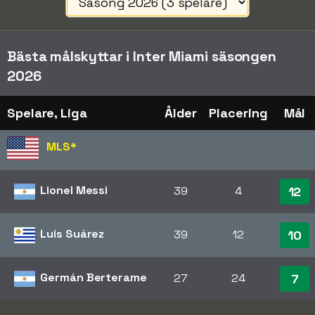
Bästa målskyttar i Inter Miami säsongen
2026
Spelare, Liga
Ålder
Placering
Mål
MLS
*
Lionel Messi
39
4
12
Luis Suárez
39
12
10
Germán Berterame
27
24
7