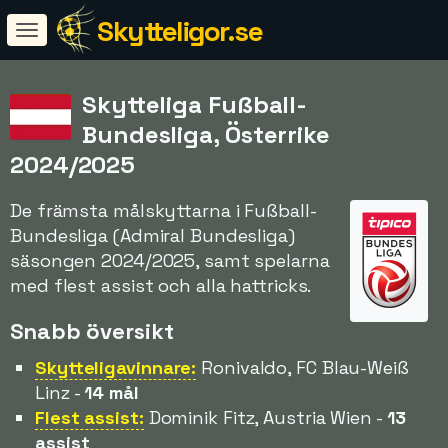
Skytteligor.se
Skytteliga Fußball-
Bundesliga, Österrike
2024/2025
De främsta målskyttarna i Fußball-
Bundesliga (Admiral Bundesliga)
säsongen 2024/2025, samt spelarna
med flest assist och alla hattricks.
Snabb översikt
Skytteligavinnare:
Ronivaldo, FC Blau-Weiß
Linz -
14 mål
Flest assist:
Dominik Fitz, Austria Wien -
13
assist