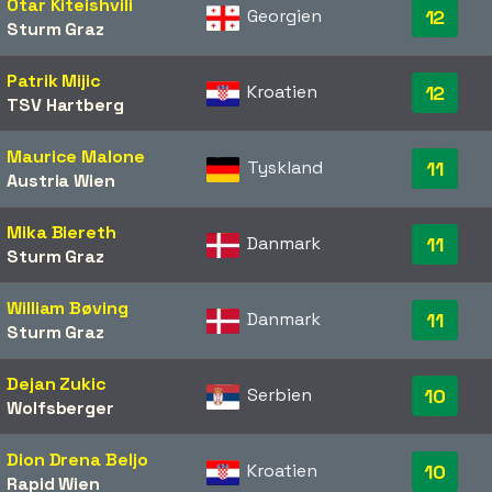
Otar Kiteishvili
Georgien
12
Sturm Graz
Patrik Mijic
Kroatien
12
TSV Hartberg
Maurice Malone
Tyskland
11
Austria Wien
Mika Biereth
Danmark
11
Sturm Graz
William Bøving
Danmark
11
Sturm Graz
Dejan Zukic
Serbien
10
Wolfsberger
Dion Drena Beljo
Kroatien
10
Rapid Wien