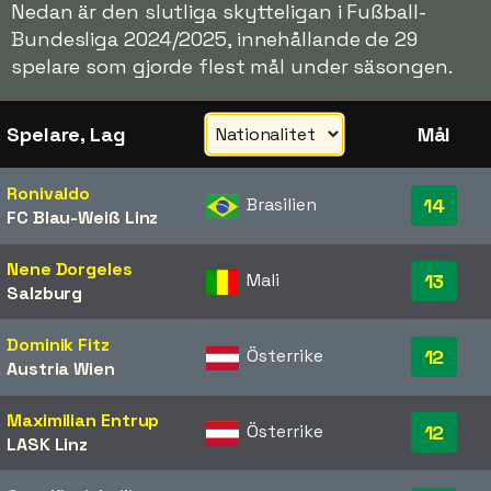
Nedan är den slutliga skytteligan i Fußball-
Bundesliga 2024/2025, innehållande de 29
spelare som gjorde flest mål under säsongen.
Spelare, Lag
Mål
Ronivaldo
Brasilien
14
FC Blau-Weiß Linz
Nene Dorgeles
Mali
13
Salzburg
Dominik Fitz
Österrike
12
Austria Wien
Maximilian Entrup
Österrike
12
LASK Linz