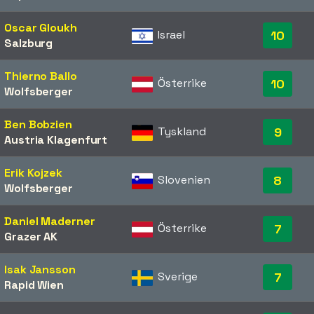
Oscar Gloukh
Israel
10
Salzburg
Thierno Ballo
Österrike
10
Wolfsberger
Ben Bobzien
Tyskland
9
Austria Klagenfurt
Erik Kojzek
Slovenien
8
Wolfsberger
Daniel Maderner
Österrike
7
Grazer AK
Isak Jansson
Sverige
7
Rapid Wien