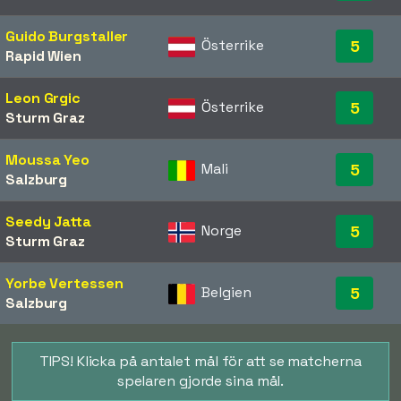
Guido Burgstaller
Österrike
5
Rapid Wien
Leon Grgic
Österrike
5
Sturm Graz
Moussa Yeo
Mali
5
Salzburg
Seedy Jatta
Norge
5
Sturm Graz
Yorbe Vertessen
Belgien
5
Salzburg
TIPS! Klicka på antalet mål för att se matcherna
spelaren gjorde sina mål.