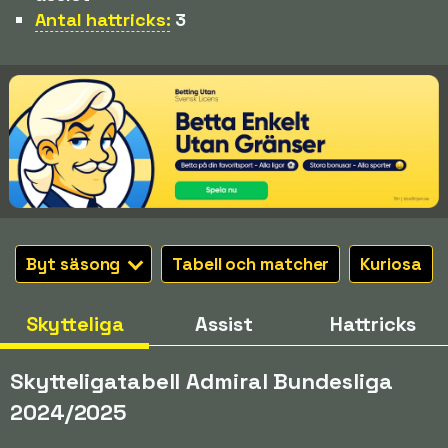
Antal hattricks:
3
Byt säsong
Tabell och matcher
Kuriosa
Skytteliga
Assist
Hattricks
Skytteligatabell Admiral Bundesliga
2024/2025