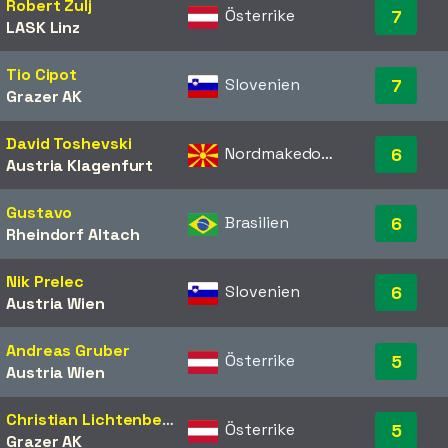
Robert Zulj
Österrike
7
LASK Linz
Tio Cipot
Slovenien
7
Grazer AK
David Toshevski
Nordmakedonien
6
Austria Klagenfurt
Gustavo
Brasilien
6
Rheindorf Altach
Nik Prelec
Slovenien
6
Austria Wien
Andreas Gruber
Österrike
5
Austria Wien
Christian Lichtenberger
Österrike
5
Grazer AK