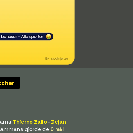
tcher
larna
Thierno Ballo
-
Dejan
llsammans gjorde de
6 mål