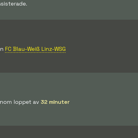
sisterade.
an
FC Blau-Weiß Linz-WSG
 Inom loppet av
32 minuter