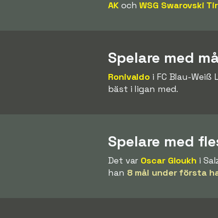
AK
och
WSG Swarovski Tir
Spelare med mål
Ronivaldo
i FC Blau-Weiß L
bäst i ligan med.
Spelare med fles
Det var
Oscar Gloukh
i Sal
han
8 mål under första h