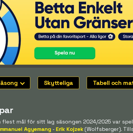
säsong
Skytteliga
Tabell och ma
par
 flest mål för sitt lag säsongen 2024/2025 var spe
Emmanuel Agyemang
-
Erik Kojzek
(Wolfsberger). Ti