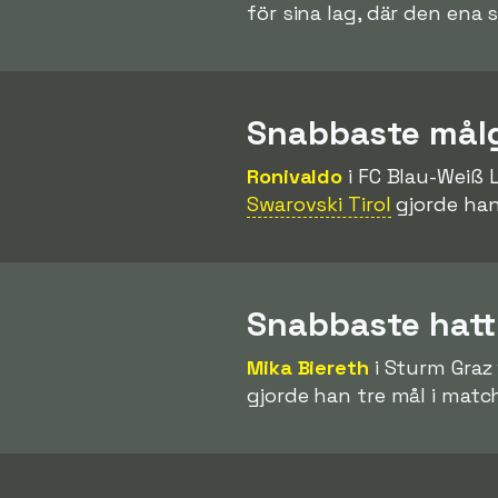
för sina lag, där den ena
Snabbaste mål
Ronivaldo
i FC Blau-Weiß 
Swarovski Tirol
gjorde han
Snabbaste hatt
Mika Biereth
i Sturm Graz
gjorde han tre mål i mat