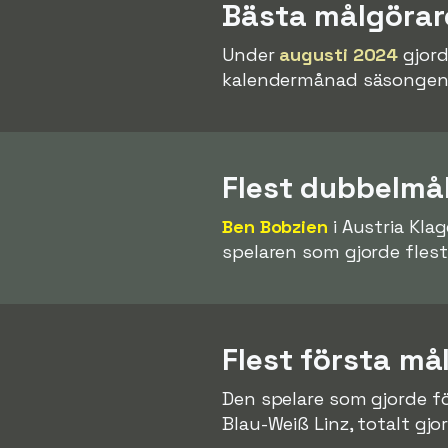
Bästa målgöra
Under
augusti 2024
gjor
kalendermånad säsongen
Flest dubbelmå
Ben Bobzien
i Austria Kla
spelaren som gjorde fles
Flest första må
Den spelare som gjorde f
Blau-Weiß Linz, totalt gj