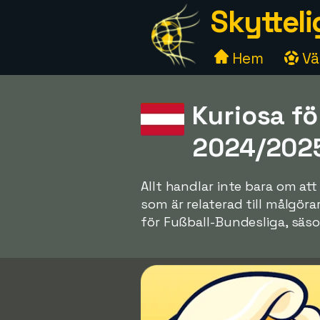
Skytteli
Hem
Väl
Kuriosa f
2024/202
Allt handlar inte bara om a
som är relaterad till målgör
för Fußball-Bundesliga, säso