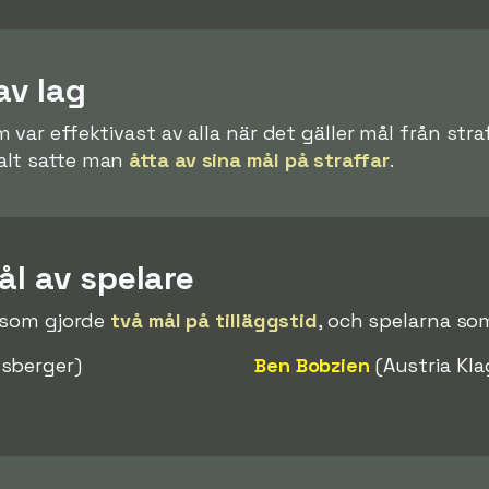
av lag
 var effektivast av alla när det gäller mål från st
alt satte man
åtta av sina mål på straffar
.
ål av spelare
e som gjorde
två mål på tilläggstid
, och spelarna som
sberger)
Ben Bobzien
(Austria Kl