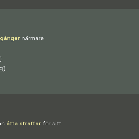
 gånger
närmare
)
g)
han
åtta straffar
för sitt