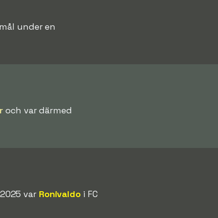
t mål under en
r
och var därmed
/2025 var
Ronivaldo
i FC