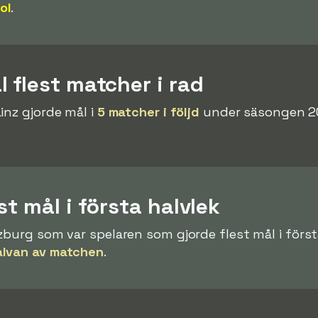
ol
.
 flest matcher i rad
inz gjorde mål i
5 matcher i följd
under säsongen 20
t mål i första halvlek
zburg som var spelaren som gjorde flest mål i första
alvan av matchen
.