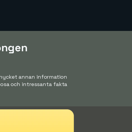
songen
n mycket annan information
riosa och intressanta fakta