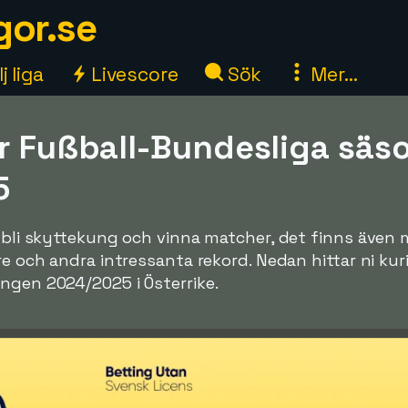
gor.se
j liga
Livescore
Sök
Mer...
ör Fußball-Bundesliga sä
5
tt bli skyttekung och vinna matcher, det finns äve
are och andra intressanta rekord. Nedan hittar ni ku
ngen 2024/2025 i Österrike.