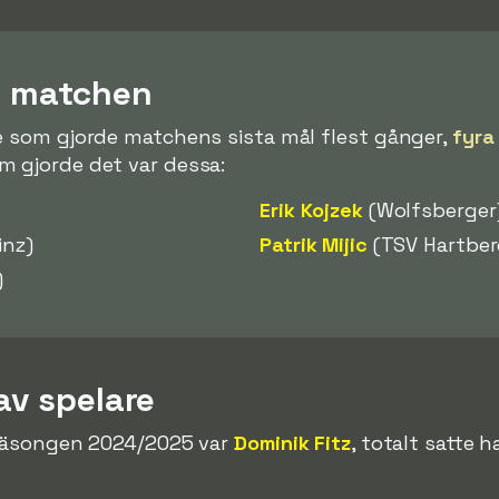
 i matchen
e som gjorde matchens sista mål flest gånger,
fyra
m gjorde det var dessa:
Erik Kojzek
(Wolfsberger
inz)
Patrik Mijic
(TSV Hartber
)
av spelare
n säsongen 2024/2025 var
Dominik Fitz
, totalt satte 