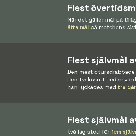
Flest övertidsm
När det gäller mål på till
åtta mål
på matchens sist
Flest självmål a
Den mest otursdrabbade 
den tveksamt hedersvärda b
han lyckades med
tre gå
Flest självmål a
två lag stod för
fem själv