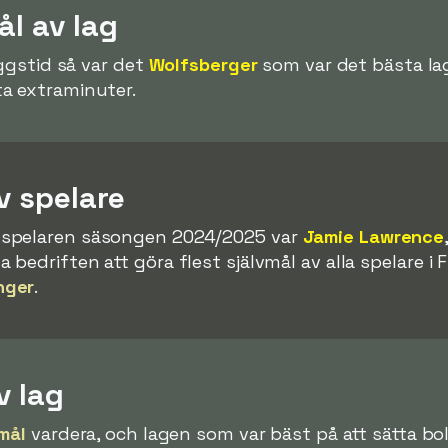
ål av lag
äggstid så var det
Wolfsberger
som var det bästa lag
a extraminuter.
v spelare
spelaren säsongen 2024/2025 var
Jamie Lawrence
edriften att göra flest självmål av alla spelare i F
nger
.
v lag
mål
vardera, och lagen som var bäst på att sätta bol