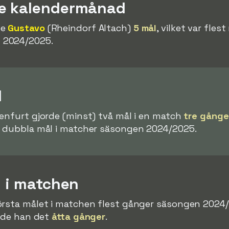
re kalendermånad
de
Gustavo
(Rheindorf Altach)
5 mål
, vilket var fles
 2024/2025.
l
genfurt gjorde (minst) två mål i en match
tre gånge
t dubbla mål i matcher säsongen 2024/2025.
l i matchen
örsta målet i matchen flest gånger säsongen 2024
orde han det
åtta gånger
.