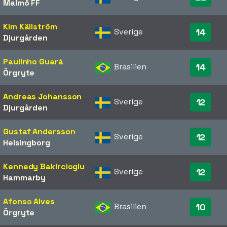
Malmö FF
Kim Källström
Sverige
14
Djurgården
Paulinho Guará
Brasilien
14
Örgryte
Andreas Johansson
Sverige
12
Djurgården
Gustaf Andersson
Sverige
12
Helsingborg
Kennedy Bakircioglu
Sverige
12
Hammarby
Afonso Alves
Brasilien
10
Örgryte