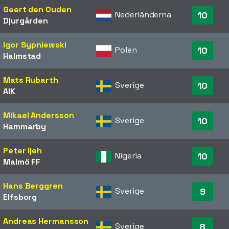
Geert den Ouden
Nederländerna
10
Djurgården
Igor Sypniewski
Polen
10
Halmstad
Mats Rubarth
Sverige
10
AIK
Mikael Andersson
Sverige
10
Hammarby
Peter Ijeh
Nigeria
10
Malmö FF
Hans Berggren
Sverige
9
Elfsborg
Andreas Hermansson
Sverige
8