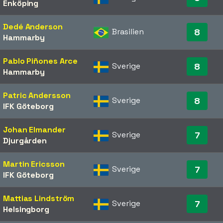
Enköping
Dedé Anderson
Brasilien
8
Hammarby
Pablo Piñones Arce
Sverige
8
Hammarby
Patric Andersson
Sverige
8
IFK Göteborg
Johan Elmander
Sverige
7
Djurgården
Martin Ericsson
Sverige
7
IFK Göteborg
Mattias Lindström
Sverige
7
Helsingborg