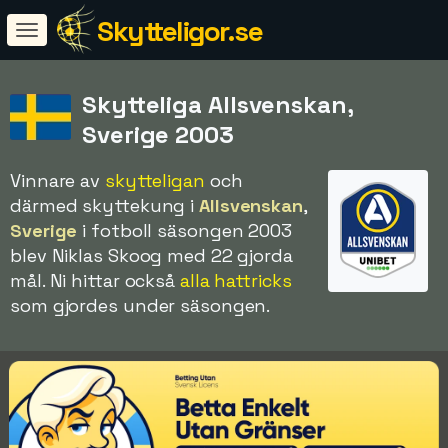
Skytteligor.se
Skytteliga Allsvenskan,
Sverige 2003
Vinnare av
skytteligan
och
därmed skyttekung i
Allsvenskan
,
Sverige
i fotboll säsongen 2003
blev Niklas Skoog med 22 gjorda
mål. Ni hittar också
alla hattricks
som gjordes under säsongen.