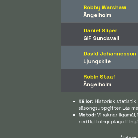
Bobby Warshaw
Ängelholm
Daniel Sliper
GIF Sundsvall
David Johannesson
Ljungskile
Robin Staaf
Ängelholm
Källor:
Historisk statisti
säsongsuppgifter. Läs mer
Metod:
Vi räknar ligamål,
nedflyttningsplayoff ingå