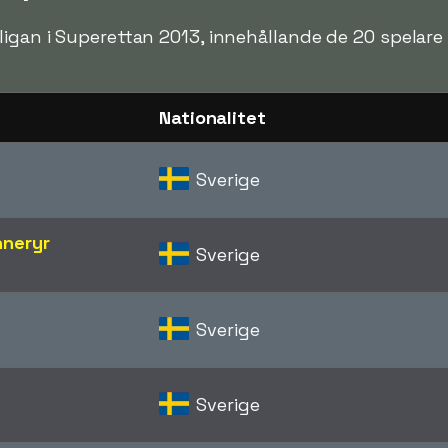
ligan i Superettan 2013, innehållande de 20 spelar
Nationalitet
Sverige
nneryr
Sverige
Sverige
Sverige