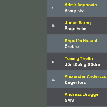
Admir Aganovic
5.
Assyriska
Junes Barny
6.
Ängelholm
Shpetim Hasani
Örebro
Tommy Thelin
8.
Jönköping Södra
Alexander Andersso
9.
Degerfors
Andreas Drugge
GAIS