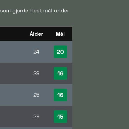
e som gjorde flest mål under
Ålder
Mål
20
24
16
28
16
25
15
29