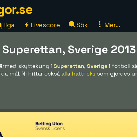
gor.se
j liga
Livescore
Sök
Mer...
 Superettan, Sverige 2013
ärmed skyttekung i
Superettan
,
Sverige
i fotboll 
rda mål. Ni hittar också
alla hattricks
som gjordes u