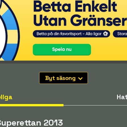
Byt säsong
liga
Hat
 Superettan 2013