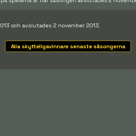
 på spelarna är när säsongen avslutades 2 novemb
 2013 och avslutades 2 november 2013.
Alla skytteligavinnare senaste säsongerna