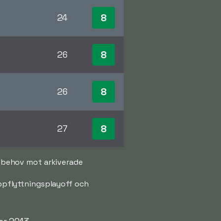
8
24
8
26
8
26
8
27
id behov mot arkiverade
 uppflyttningsplayoff och