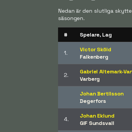
Nedan är den slutliga skytte
säsongen.
#
Spelare, Lag
Victor Sköld
1.
Falkenberg
Gabriel Altemark-Va
2.
Varberg
Johan Bertilsson
Degerfors
Johan Eklund
4.
GIF Sundsvall