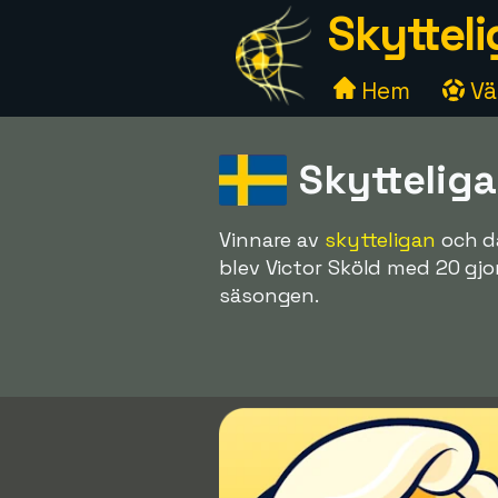
Skytteli
Hem
Väl
Skytteliga
Vinnare av
skytteligan
och d
blev Victor Sköld med 20 gjo
säsongen.