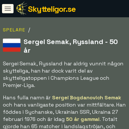
Skytteligor.se
/
SPELARE
Sergei Semak, Ryssland - 50
år
Sergei Semak, Ryssland har aldrig vunnit någon
skytteliga, han har dock varit del av
skytteligatoppen i Champions League och
Premjer-Liga.
Hans fulla namn är
Sergei Bogdanovich Semak
och hans vanligaste position var mittfältare. Han
föddes i Sychanske, Ukrainian SSR, Ukraina 27
februari 1976 och är idag
50 år gammal
. Totalt
gjorde han 65 matcher i landslagströjan, och