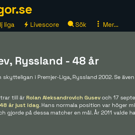
gor.se
j liga
Livescore
Sök
Mer...
v, Ryssland - 48 år
skytteligan i Premjer-Liga, Ryssland 2002. Se även 
ar till är
Rolan Aleksandrovich Gusev
och 17 sept
48 år just idag
. Hans normala position var höger mi
h gjorde på dessa matcher en mål. År 2011 valde ha