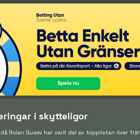
ringar i skytteligor
n då Rolan Gusev har varit del av topplistan över frä