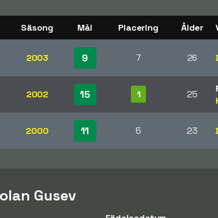
Säsong
Mål
Placering
Ålder
9
2003
7
26
15
2002
1
25
11
2000
5
23
olan Gusev
Födelsedatum