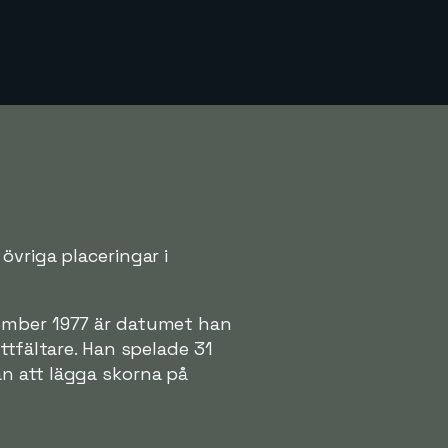
övriga placeringar i
ember 1977 är datumet han
ttfältare. Han spelade 31
n att lägga skorna på