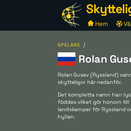
Skytteli
Hem
Väl
/
SPELARE
Rolan Guse
Rolan Gusev (Ryssland) vann 
skytteligor här nedanför.
Det kompletta namn han lystr
föddes vilket gör honom till
landskamper för Ryssland oc
hyllan.