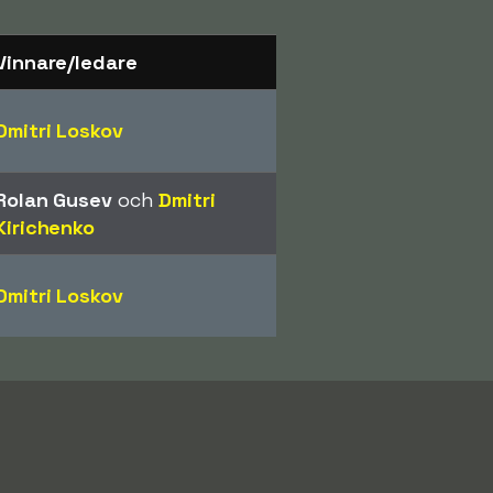
Vinnare/ledare
Dmitri Loskov
Rolan Gusev
och
Dmitri
Kirichenko
Dmitri Loskov