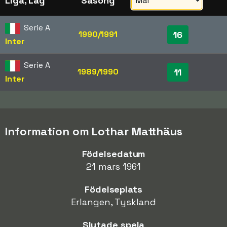
Liga, Lag
Säsong
Serie A
1990/1991
16
Inter
Serie A
1989/1990
11
Inter
Information om Lothar Matthäus
Födelsedatum
21 mars 1961
Födelseplats
Erlangen, Tyskland
Slutade spela