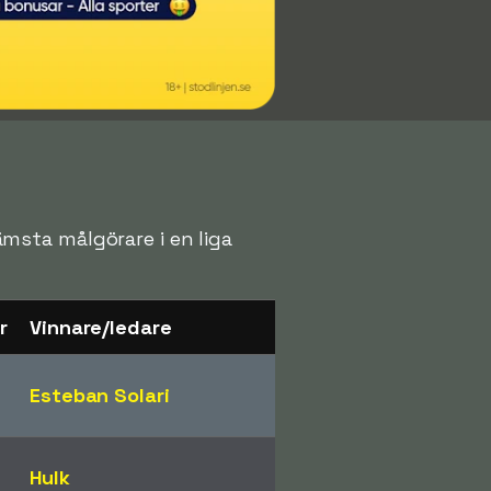
rämsta målgörare i en liga
r
Vinnare/ledare
Esteban Solari
Hulk