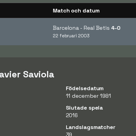
Match och datum
Barcelona - Real Betis
4-0
22 februari 2003
avier Saviola
Födelsedatum
11 december 1981
Slutade spela
2016
Landslagsmatcher
39