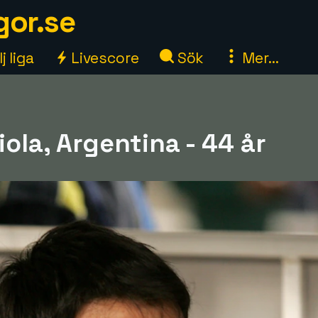
gor.se
j liga
Livescore
Sök
Mer...
iola, Argentina - 44 år