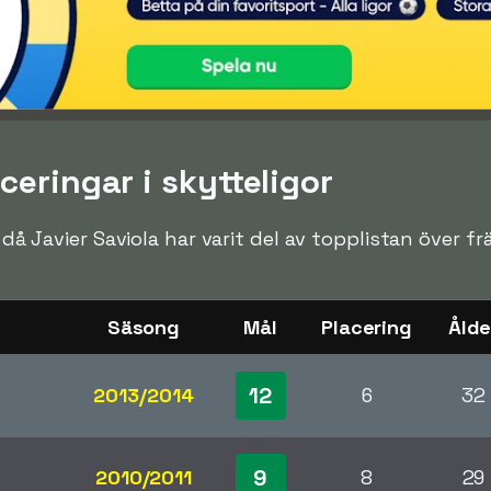
ceringar i skytteligor
n då Javier Saviola har varit del av topplistan över f
Säsong
Mål
Placering
Ålde
12
2013/2014
6
32
9
2010/2011
8
29