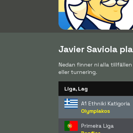
Javier Saviola pla
Nedan finner ni alla tillfälle
eller turnering.
Liga, Lag
A1 Ethniki Katigoria
Olympiakos
Primeira Liga