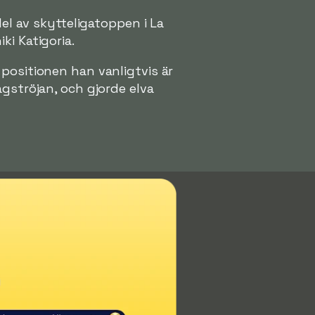
del av skytteligatoppen i La
ki Katigoria.
positionen han vanligtvis är
agströjan, och gjorde elva