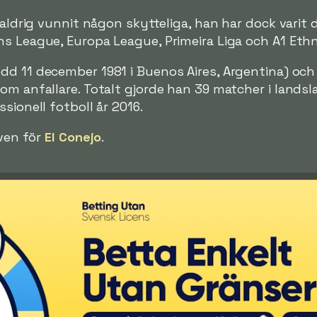
 aldrig vunnit någon skytteliga, han har dock varit 
s League, Europa League, Primeira Liga och A1 Ethni
dd 11 december 1981 i Buenos Aires, Argentina) och 
om anfallare. Totalt gjorde han 39 matcher i landsl
sionell fotboll år 2016.
även för
El Conejo
.