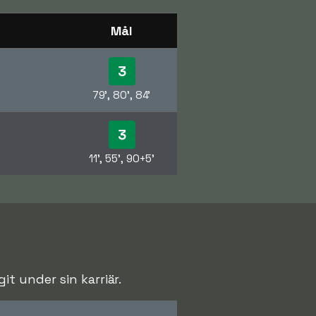
Mål
3
79', 80', 84'
3
11', 55', 90+5'
t under sin karriär.