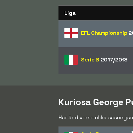
Liga
EFL Championship
2
Serie B
2017/2018
Kuriosa George P
Här är diverse olika säsongs