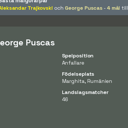
Bästa målgörarpar
Aleksandar Trajkovski
och
George Puscas
-
4 mål
ti
George Puscas
Spelposition
Anfallare
Födelseplats
Marghita, Rumänien
Landslagsmatcher
46