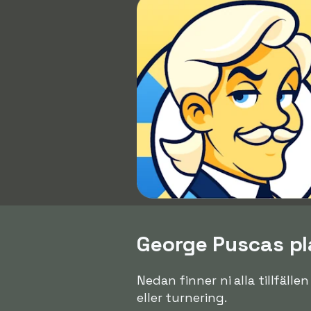
George Puscas pla
Nedan finner ni alla tillfäll
eller turnering.