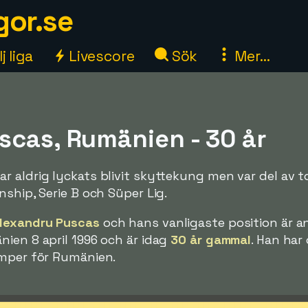
gor.se
j liga
Livescore
Sök
Mer...
scas, Rumänien - 30 år
r aldrig lyckats blivit skyttekung men var del av 
nship, Serie B och Süper Lig.
lexandru Puscas
och hans vanligaste position är an
ien 8 april 1996 och är idag
30 år gammal
. Han har
amper för Rumänien.