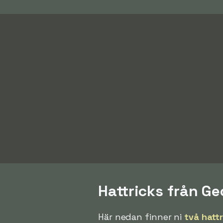
Hattricks från G
Här nedan finner ni
två hatt