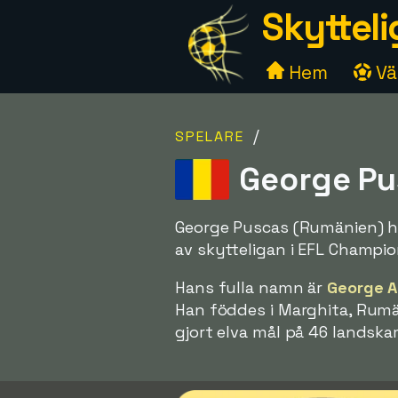
Skytteli
Hem
Väl
/
SPELARE
George Pu
George Puscas (Rumänien) ha
av skytteligan i EFL Champio
Hans fulla namn är
George A
Han föddes i Marghita, Rumän
gjort elva mål på 46 landsk