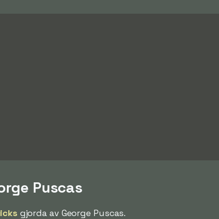
eorge Puscas
ricks
gjorda av George Puscas.