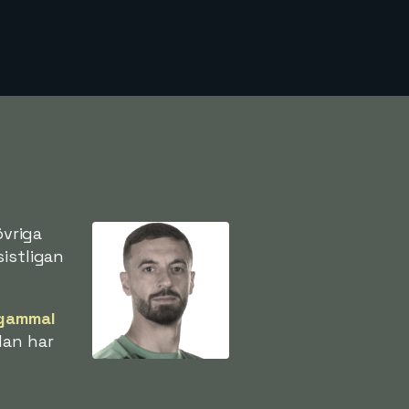
övriga
sistligan
 gammal
Han har