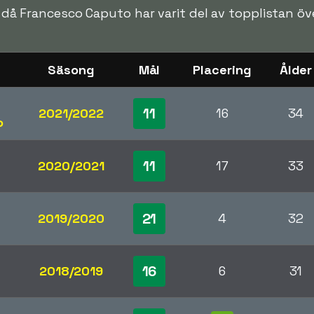
en då Francesco Caputo har varit del av topplistan ö
Säsong
Mål
Placering
Ålder
11
2021/2022
16
34
o
11
2020/2021
17
33
21
2019/2020
4
32
16
2018/2019
6
31