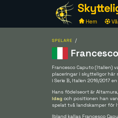
Skytteli
Hem
Väl
/
SPELARE
Francesco 
Francesco Caputo (Italien) va
placeringar i skytteligor hä
i Serie B, Italien 2016/2017 e
Hans födelseort är Altamura,
idag
och positionen han vanl
spelat två landskamper för I
Ibland kallas Francesco Cap