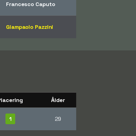
Francesco Caputo
Giampaolo Pazzini
Placering
Ålder
1
29