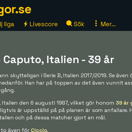
gor.se
j liga
Livescore
Sök
Mer...
Caputo, Italien - 39 år
nn skytteligan i Serie B, Italien 2017/2018. Se även 
r nedanför. Han har på toppen av det även vunnit as
n gång.
 Italien den 6 augusti 1987, vilket gör honom
39 år
igtvis är uppställd på på planen är som anfallare. 
talien och på dessa matcher gjort en mål.
uto även för
Ciccio
.