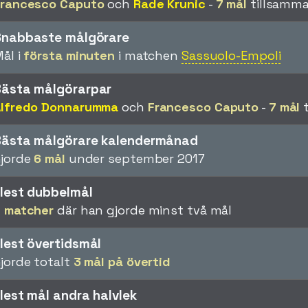
Francesco Caputo
och
Rade Krunic
-
7 mål
tillsamma
Snabbaste målgörare
ål i
första minuten
i matchen
Sassuolo-Empoli
Bästa målgörarpar
Alfredo Donnarumma
och
Francesco Caputo
-
7 mål
t
Bästa målgörare kalendermånad
jorde
6 mål
under september 2017
lest dubbelmål
 matcher
där han gjorde minst två mål
lest övertidsmål
jorde totalt
3 mål på övertid
lest mål andra halvlek