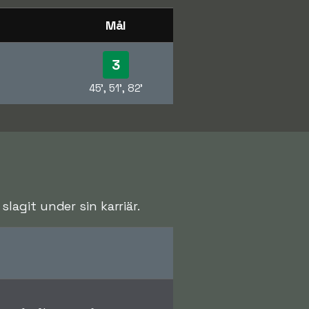
Mål
3
45', 51', 82'
agit under sin karriär.