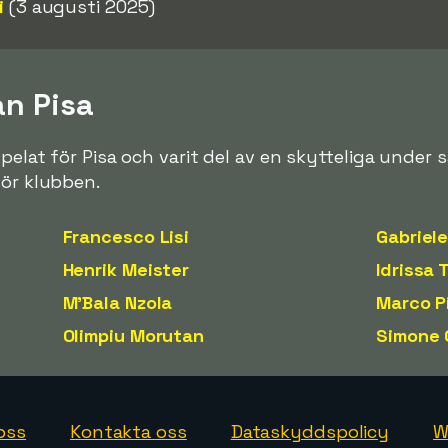
i
(3 augusti 2025)
ån Pisa
spelat för Pisa och varit del av en skytteliga under
för klubben.
Francesco Lisi
Gabriele
Henrik Meister
Idrissa 
M'Bala Nzola
Marco P
Olimpiu Morutan
Simone 
oss
Kontakta oss
Dataskyddspolicy
W