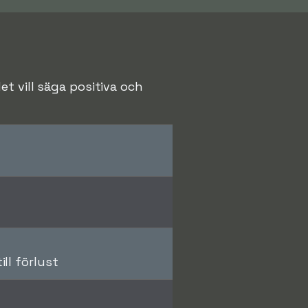
t vill säga positiva och
ll förlust