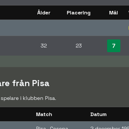
Ålder
Placering
Mål
7
32
23
are från Pisa
n spelare i klubben Pisa.
Match
Datum
Pisa - Cesena
2 december 19