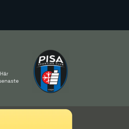
 Här
senaste