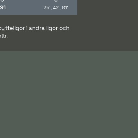
91
35', 42', 81'
ytteligor i andra ligor och
här.