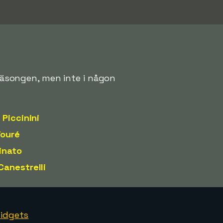
 säsongen, men inte i någon
 Piccinini
Touré
inato
Canestrelli
idgets