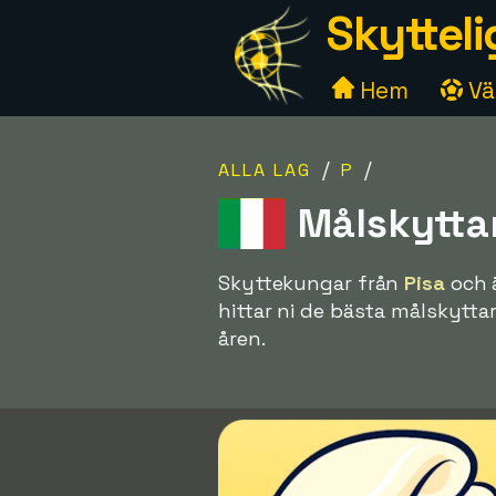
Skytteli
Hem
Väl
/
/
ALLA LAG
P
Målskyttar
Skyttekungar från
Pisa
och ä
hittar ni de bästa målskytta
åren.