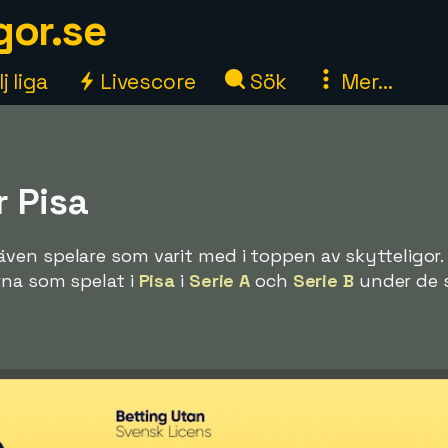
gor.se
j liga
Livescore
Sök
Mer...
 Pisa
ven spelare som varit med i toppen av skytteligor.
rna som spelat i
Pisa
i
Serie A
och
Serie B
under de 