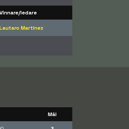
Vinnare/ledare
Lautaro Martínez
Mål
90
3