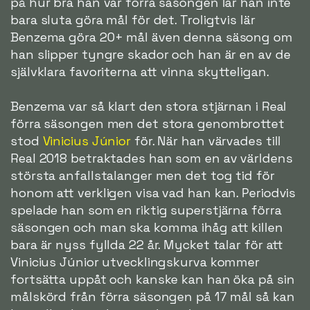
på hur bra han var förra säsongen lär han inte
bara sluta göra mål för det. Troligtvis lär
Benzema göra 20+ mål även denna säsong om
han slipper tyngre skador och han är en av de
självklara favoriterna att vinna skytteligan.
Benzema var så klart den stora stjärnan i Real
förra säsongen men det stora genombrottet
stod
Vinicius Júnior
för. När han värvades till
Real 2018 betraktades han som en av världens
största anfallstalanger men det tog tid för
honom att verkligen visa vad han kan. Periodvis
spelade han som en riktig superstjärna förra
säsongen och man ska komma ihåg att killen
bara är nyss fyllda 22 år. Mycket talar för att
Vinicius Júnior utvecklingskurva kommer
fortsätta uppåt och kanske kan han öka på sin
målskörd från förra säsongen på 17 mål så kan