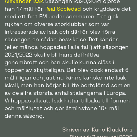
Alexander Isak
. Säsongen 2020/2021 gjorde
han 17 mål för
Real Sociedad
och kryddade det
med ett fint EM under sommaren. Det gick
rykten om diverse storklubbar som var
intresserade av Isak och därför blev förra
säsongen en sådan besvikelse. Det kändes
(eller många hoppades i alla fall) att säsongen
2021/2022 skulle bli hans definitiva
genombrott och han skulle kunna slåss i
toppen av skytteligan. Det blev dock endast 6
mål i ligan och just nu känns kanske inte Isak
iskall, men han börjar bli lite bortglömd som en
av de allra största anfallstalangerna i Europa.
Vi hoppas alla att Isak hittar tillbaka till formen
och målflytet och gör åtminstone 10+ mål
denna säsong.
Skriven av: Kano Kluckfors