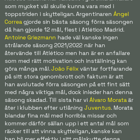
som mycket väl skulle kunna vara med i
toppstriden i skytteligan. Argentinaren
Ángel
Correa
gjorde sin bästa säsong förra säsongen
då han gjorde 12 mål, flest i Atlético Madrid.
Antoine Griezmann
hade väl kanske ingen
strålande säsong 2021/2022 när han
återvände till Atlético men han är en anfallare
som med rätt motivation och inställning kan
göra många mål.
João Félix
väntar fortfarande
på sitt stora genombrott och faktum är att
han avslutade förra säsongen på ett fint sätt
med några viktiga mål, dock inleder han denna
säsong skadad. Till sista har vi
Álvaro Morata
är
åter i klubben efter utlåning
Juventus
. Morata
blandar fina mål med horribla missar och
kommer därför sällan upp i ett antal mål som
räcker till att vinna skytteligan, kanske kan
han bli mer effektiv i sitt målskytte denna