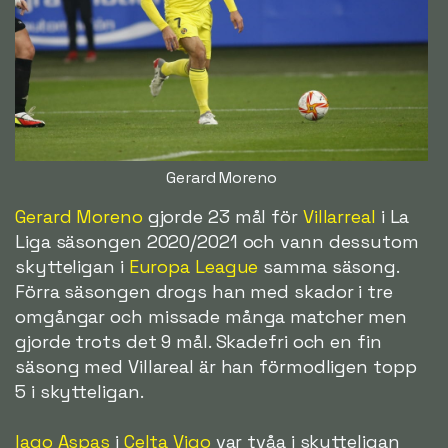
Gerard Moreno
Gerard Moreno
gjorde 23 mål för
Villarreal
i La
Liga säsongen 2020/2021 och vann dessutom
skytteligan i
Europa League
samma säsong.
Förra säsongen drogs han med skador i tre
omgångar och missade många matcher men
gjorde trots det 9 mål. Skadefri och en fin
säsong med Villareal är han förmodligen topp
5 i skytteligan.
Iago Aspas
i
Celta Vigo
var tvåa i skytteligan