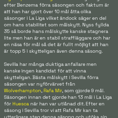
efter Benzema förra säsongen och faktum är
att han har gjort över 10 mål åtta olika
säsonger i La Liga vilket ändock säger en del
om hans stabilitet som målskytt. Nyss fyllda
35 så borde hans målskytte kanske stagnera
lite men han är en stabil straffläggare och har
en näsa för mål så det är fullt möjligt att han
är topp 5 i skytteligan även denna säsong.
Sevilla har många duktiga anfallare men
kanske ingen kandidat för att vinna
skytteligan. Bästa målskytt i Sevilla förra
säsongen var nyförvärvet från
Wolverhampton
,
Rafa Mir
, som gjorde 9 mål.
Säsongen innan det gjorde han 13 mål i La Liga
för
Huesca
när han var utlånad dit. Efter en
säsong i Sevilla tror vi att Rafa Mir kan ta
ytterligare steg denna säsong och utöka sin