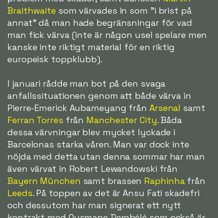
Braithwaite
som värvades in som "i brist på
annat" då man hade begränsningar för vad
man fick värva (inte är någon usel spelare men
kanske inte riktigt material för en riktig
europeisk toppklubb).
I januari rådde man bot på den svaga
anfallssituationen genom att både värva in
Pierre-Emerick Aubameyang från
Arsenal
samt
Ferran Torres
från
Manchester City
. Båda
dessa värvningar blev mycket lyckade i
Barcelonas starka våren. Man var dock inte
nöjda med detta utan denna sommar har man
även värvat in Robert Lewandowski från
Bayern München
samt brassen
Raphinha
från
Leeds
. På toppen av det är Ansu Fati skadefri
och dessutom har man signerat ett nytt
kontrakt med Ousmane Dembélé som också är