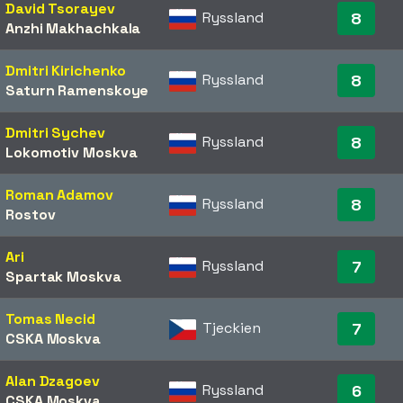
David Tsorayev
Ryssland
8
Anzhi Makhachkala
Dmitri Kirichenko
Ryssland
8
Saturn Ramenskoye
Dmitri Sychev
Ryssland
8
Lokomotiv Moskva
Roman Adamov
Ryssland
8
Rostov
Ari
Ryssland
7
Spartak Moskva
Tomas Necid
Tjeckien
7
CSKA Moskva
Alan Dzagoev
Ryssland
6
CSKA Moskva