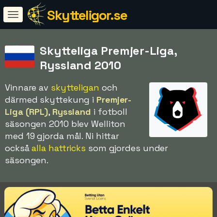
Skytteligor.se
Skytteliga Premjer-Liga,
Ryssland 2010
Vinnare av
skytteligan
och
därmed skyttekung i
Premjer-
Liga (RPL)
,
Ryssland
i fotboll
säsongen 2010 blev Welliton
med 19 gjorda mål. Ni hittar
också
alla hattricks
som gjordes under
säsongen.