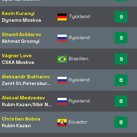
Kevin Kuranyi
Tyskland
9
Dynamo Moskva
Shamil Asildarov
Ryssland
9
Akhmat Groznyi
Vágner Love
Brasilien
9
CSKA Moskva
Aleksandr Bukharov
Ryssland
8
Zenit St.Petersburg
/​
Rubin Kazan
Aleksei Medvedev
Ryssland
8
Rubin Kazan
/​
Sibir Novosibirsk
Christian Noboa
Ecuador
8
Rubin Kazan