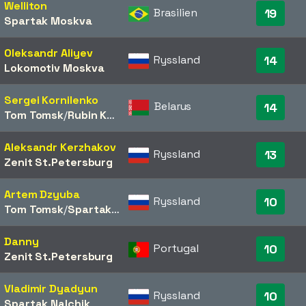
Welliton
Brasilien
19
Spartak Moskva
Oleksandr Aliyev
Ryssland
14
Lokomotiv Moskva
Sergei Kornilenko
Belarus
14
Tom Tomsk
/​
Rubin Kazan
Aleksandr Kerzhakov
Ryssland
13
Zenit St.Petersburg
Artem Dzyuba
Ryssland
10
Tom Tomsk
/​
Spartak Moskva
Danny
Portugal
10
Zenit St.Petersburg
Vladimir Dyadyun
Ryssland
10
Spartak Nalchik