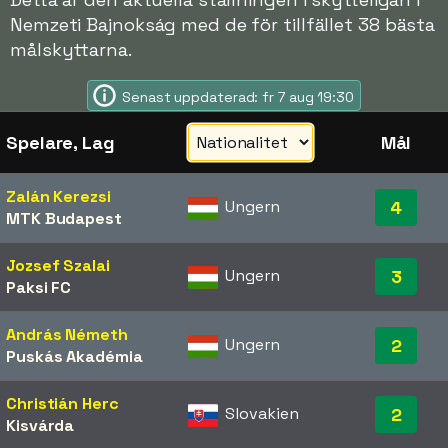
Nemzeti Bajnokság med de för tillfället 38 bästa
målskyttarna.
Senast uppdaterad: fr 7 aug 19:30
Spelare, Lag
Mål
Zalán Kerezsi
Ungern
4
MTK Budapest
Jozsef Szalai
Ungern
3
Paksi FC
András Németh
Ungern
2
Puskás Akadémia
Christián Herc
Slovakien
2
Kisvárda