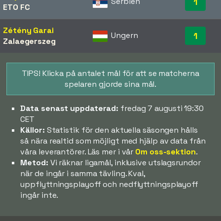
Serbien
1
ETO FC
Zétény Garai
Ungern
1
Zalaegerszeg
TIPS! Klicka på antalet mål för att se matcherna
spelaren gjorde sina mål.
Data senast uppdaterad:
fredag 7 augusti 19:30
CET
Källor:
Statistik för den aktuella säsongen hålls
så nära realtid som möjligt med hjälp av data från
våra leverantörer. Läs mer i vår
Om oss-sektion
.
Metod:
Vi räknar ligamål, inklusive utslagsrundor
när de ingår i samma tävling. Kval,
uppflyttningsplayoff och nedflyttningsplayoff
ingår inte.