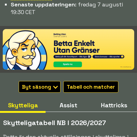
Senaste uppdateringen:
fredag 7 augusti
19:30 CET
Byt säsong
Tabell och matcher
Skytteliga
Assist
Hattricks
Skytteligatabell NB I 2026/2027
Detta är den aktuella ställningen i skytteligan i