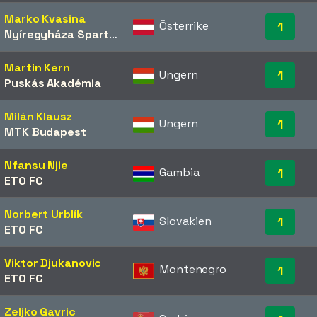
Marko Kvasina
Österrike
1
Nyíregyháza Spartacus
Martin Kern
Ungern
1
Puskás Akadémia
Milán Klausz
Ungern
1
MTK Budapest
Nfansu Njie
Gambia
1
ETO FC
Norbert Urblík
Slovakien
1
ETO FC
Viktor Djukanovic
Montenegro
1
ETO FC
Zeljko Gavric