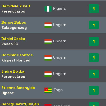
Bamidele Yusuf
Nigeria
1
Ferencváros
Bence Babos
Ungern
1
Zalaegerszeg
Dániel Csoka
Ungern
1
Vasas FC
Dominik Csontos
Ungern
1
Kispest Honvéd
Endre Botka
Ungern
1
Ferencváros
Etienne Amenyido
Togo
1
Újpest
Georgi Harutyunyan