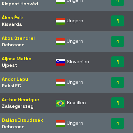
Ungern
1
Kispest Honvéd
Ákos Ésik
Ungern
1
Kisvárda
Ákos Szendrei
Ungern
1
Debrecen
Aljosa Matko
Slovenien
1
Újpest
Andor Lapu
Ungern
1
Paksi FC
Arthur Henrique
Brasilien
1
Zalaegerszeg
Balázs Dzsudzsák
Ungern
1
Debrecen