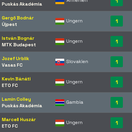
Armenien
1
Puskás Akadémia
Gergö Bodnár
Ungern
1
Újpest
István Bognár
Ungern
1
MTK Budapest
Jozef Urblik
Slovakien
1
Vasas FC
Kevin Bánáti
Ungern
1
ETO FC
Lamin Colley
Gambia
1
Puskás Akadémia
Marcell Huszár
Ungern
1
ETO FC