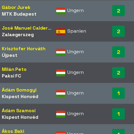
Gábor Jurek
Ungern
2
MTK Budapest
José Manuel Calderón
Spanien
2
Zalaegerszeg
Krisztofer Horváth
Ungern
2
Újpest
Milán Peto
Ungern
2
Paksi FC
Ádám Somogyi
Ungern
1
Kispest Honvéd
Ádám Szamosi
Ungern
1
Kispest Honvéd
Ákos Baki