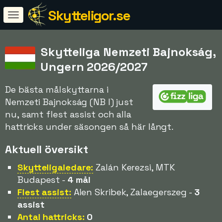
Skytteligor.se
Skytteliga Nemzeti Bajnokság,
Ungern 2026/2027
De bästa målskyttarna i
Nemzeti Bajnokság (NB I) just
nu, samt flest assist och alla
hattricks under säsongen så här långt.
Aktuell översikt
Skytteligaledare:
Zalán Kerezsi, MTK
Budapest -
4 mål
Flest assist:
Alen Skribek, Zalaegerszeg -
3
assist
Antal hattricks:
0