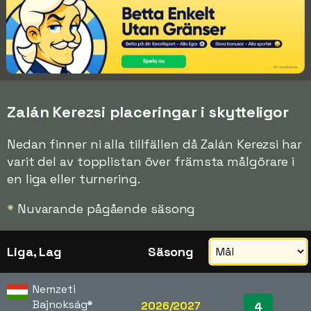
Zalán Kerezsi placeringar i skytteligor
Nedan finner ni alla tillfällen då Zalán Kerezsi har
varit del av topplistan över främsta målgörare i
en liga eller turnering.
*
Nuvarande pågående säsong
Liga, Lag
Säsong
Nemzeti
Bajnokság
*
2026/2027
4