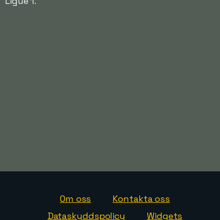
Ligue 1.
Om oss
Kontakta oss
Dataskyddspolicy
Widgets