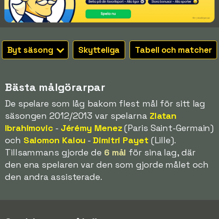
Byt säsong
Skytteliga
Tabell och matcher
Bästa målgörarpar
De spelare som låg bakom flest mål för sitt lag
säsongen 2012/2013 var spelarna
Zlatan
Ibrahimovic
-
Jérémy Menez
(Paris Saint-Germain)
och
Salomon Kalou
-
Dimitri Payet
(Lille).
Tillsammans gjorde de
6 mål
för sina lag, där
den ena spelaren var den som gjorde målet och
den andra assisterade.