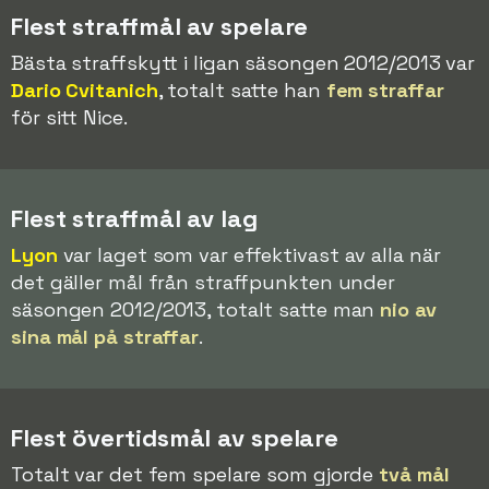
Flest straffmål av spelare
Bästa straffskytt i ligan säsongen 2012/2013 var
Dario Cvitanich
, totalt satte han
fem straffar
för sitt Nice.
Flest straffmål av lag
Lyon
var laget som var effektivast av alla när
det gäller mål från straffpunkten under
säsongen 2012/2013, totalt satte man
nio av
sina mål på straffar
.
Flest övertidsmål av spelare
Totalt var det fem spelare som gjorde
två mål