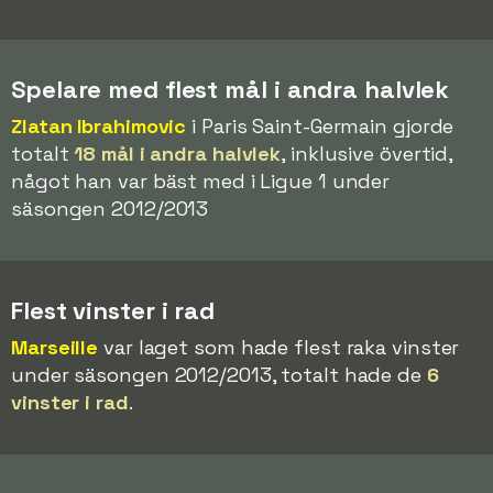
Spelare med flest mål i andra halvlek
Zlatan Ibrahimovic
i Paris Saint-Germain gjorde
totalt
18 mål i andra halvlek
, inklusive övertid,
något han var bäst med i Ligue 1 under
säsongen 2012/2013
Flest vinster i rad
Marseille
var laget som hade flest raka vinster
under säsongen 2012/2013, totalt hade de
6
vinster i rad
.