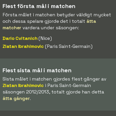
Flest första mål i matchen
Första målet i matchen betyder väldigt mycket
och dessa spelare gjorde det i totalt
åtta
matcher
vardera under säsongen:
Dario Cvitanich
(Nice)
Zlatan Ibrahimovic
(Paris Saint-Germain)
Flest sista mål i matchen
Sista målet i matchen gjordes flest gånger av
Zlatan Ibrahimovic
i Paris Saint-Germain
säsongen 2012/2013, totalt gjorde han detta
åtta gånger
.