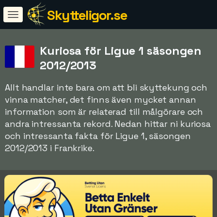
Skytteligor.se
Kuriosa för Ligue 1 säsongen
2012/2013
Allt handlar inte bara om att bli skyttekung och
vinna matcher, det finns även mycket annan
information som är relaterad till målgörare och
andra intressanta rekord. Nedan hittar ni kuriosa
och intressanta fakta för Ligue 1, säsongen
2012/2013 i Frankrike.