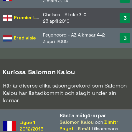
2 mars 2014
Chelsea - Stoke
7-0
Premier League
3
25 april 2010
Feyenoord - AZ Alkmaar
4-2
Eredivisie
3
3 april 2005
Kuriosa Salomon Kalou
Här är diverse olika säsongsrekord som Salomon
Kalou har åstadkommit och slagit under sin
karriär.
Bästa målgörarpar
Salomon Kalou
och
Dimitri
Ligue 1
Payet
-
6 mål
tillsammans
2012/2013