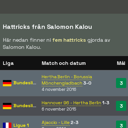
Hattricks från Salomon Kalou
Här nedan finner ni
fem hattricks
gjorda av
Salomon Kalou.
Liga
Match och datum
Mål
Hertha Berlin - Borussia
Bundesliga
3
Mönchengladbach
3-0
4 november 2016
Hannover 96 - Hertha Berlin
1-3
Bundesliga
3
6 november 2015
Ajaccio - Lille
2-3
Ligue 1
3