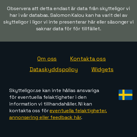
Observera att detta endast är data från skytteligor vi
har i vår databas. Salomon Kalou kan ha varit del av
skytteligor i ligor vi inte presenterar här eller säsonger vi
saknar data för för tillfället.
Om oss
Kontakta oss
Dataskyddspolicy
Widgets
Skytteligor.se kan inte hållas ansvariga
för eventuella felaktigheter i den
information vi tillhandahåller. Ni kan
kontakta oss för
eventuella felaktigheter,
annonsering eller feedback här
.