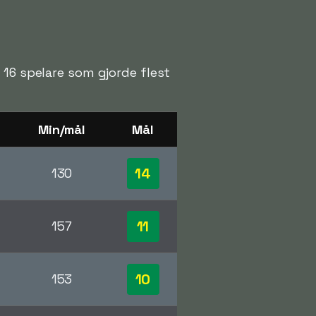
 16 spelare som gjorde flest
Min/mål
Mål
14
130
11
157
10
153