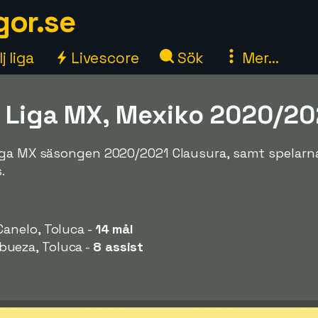
gor.se
j liga
Livescore
Sök
Mer...
a Liga MX, Mexiko 2020/20
Liga MX säsongen 2020/2021 Clausura, samt spelar
.
Canelo, Toluca -
14 mål
ueza, Toluca -
8 assist