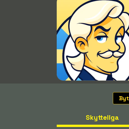
Byt
Skytteliga