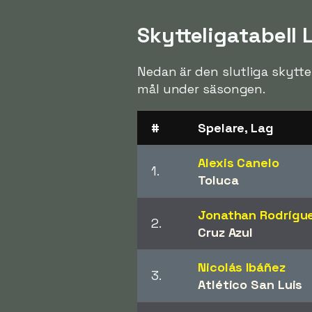
Skytteligatabell
Nedan är den slutliga skytte
mål under säsongen.
#
Spelare, Lag
Alexis Canelo
1.
Toluca
Jonathan Rodrígu
2.
Cruz Azul
Nicolás Ibáñez
3.
Atlético San Luis