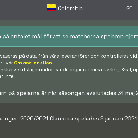
Colombia
26
ka på antalet mål för att se matcherna spelaren gjor
k baseras på data från våra leverantörer och kontrolleras v
 i vår
Om oss-sektion
.
 inklusive utslagsrundor när de ingår i samma tävling. Kval,
r inte.
ern på spelarna är när säsongen avslutades 31 maj 
songen 2020/2021 Clausura spelades 9 januari 202