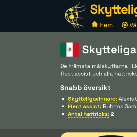
Skytteli
Hem
Väl
Skyttelig
De främsta målskyttarna i 
flest assist och alla hattricks
Snabb översikt
Skytteligavinnare:
Alexis 
Flest assist:
Rubens Samb
Antal hattricks:
2