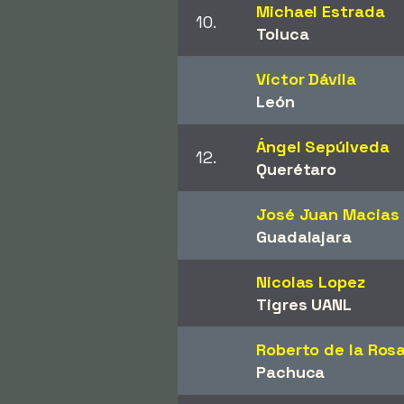
Michael Estrada
10.
Toluca
Víctor Dávila
León
Ángel Sepúlveda
12.
Querétaro
José Juan Macias
Guadalajara
Nicolas Lopez
Tigres UANL
Roberto de la Ros
Pachuca