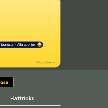
iosa
Hattricks