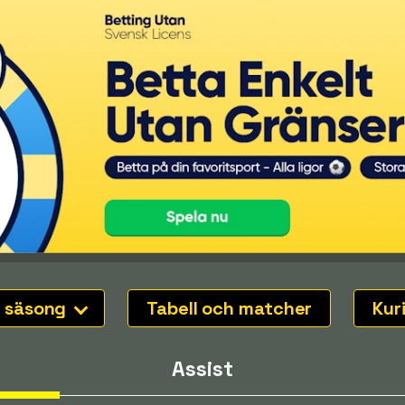
 säsong
Tabell och matcher
Kur
Assist