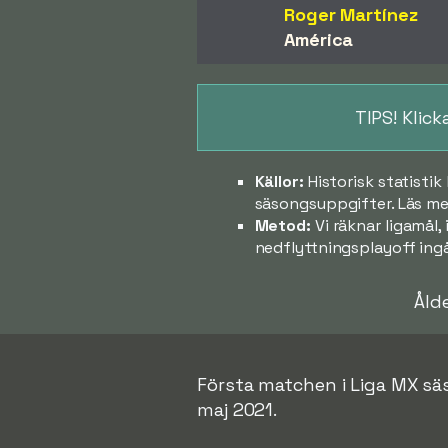
Roger Martínez
América
TIPS! Klic
Källor:
Historisk statisti
säsongsuppgifter. Läs mer
Metod:
Vi räknar ligamål,
nedflyttningsplayoff ingå
Åld
Första matchen i Liga MX sä
maj 2021.