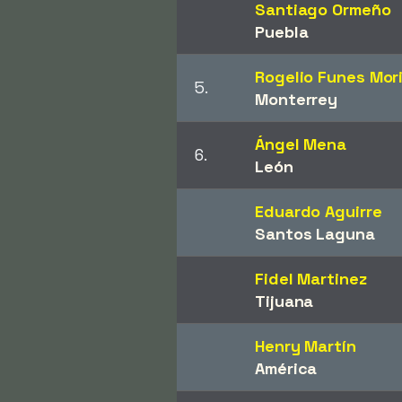
Santiago Ormeño
Puebla
Rogelio Funes Mor
5.
Monterrey
Ángel Mena
6.
León
Eduardo Aguirre
Santos Laguna
Fidel Martinez
Tijuana
Henry Martín
América