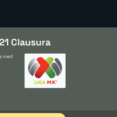
21 Clausura
na med