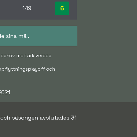
6
149
de sina mål.
id behov mot arkiverade
 uppflyttningsplayoff och
2021
1 och säsongen avslutades 31