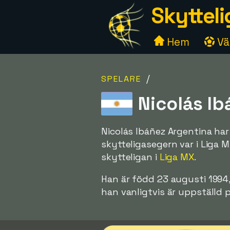
Skytteli
Hem
Väl
/
SPELARE
Nicolás Ib
Nicolás Ibáñez Argentina har 
skytteligasegern var i Liga 
skytteligan i
Liga MX
.
Han är född 23 augusti 1994
han vanligtvis är uppställd 