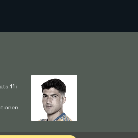
ts 11 i
itionen