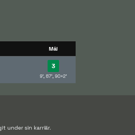
Mål
3
9', 87', 90+2'
t under sin karriär.