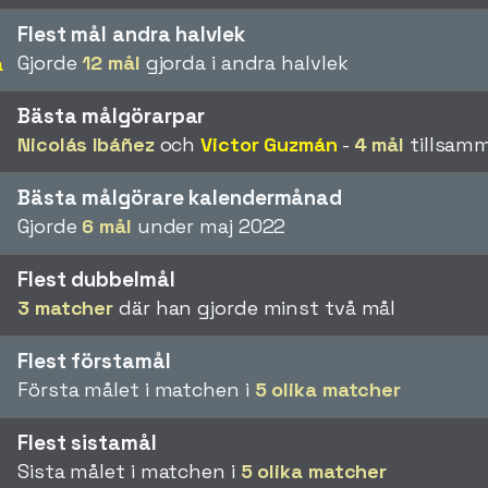
Flest mål andra halvlek
Gjorde
12 mål
gjorda i andra halvlek
a
Bästa målgörarpar
Nicolás Ibáñez
och
Victor Guzmán
-
4 mål
tillsamm
a
Bästa målgörare kalendermånad
Gjorde
6 mål
under maj 2022
a
Flest dubbelmål
3 matcher
där han gjorde minst två mål
a
Flest förstamål
Första målet i matchen i
5 olika matcher
a
Flest sistamål
Sista målet i matchen i
5 olika matcher
a