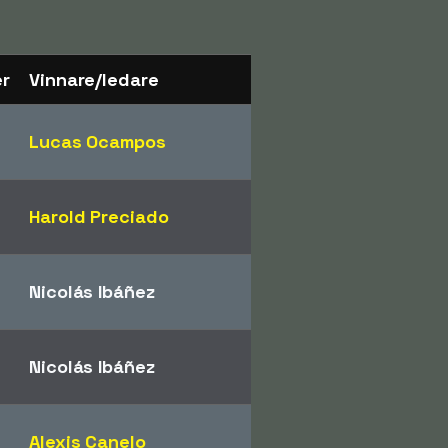
er
Vinnare/ledare
Lucas Ocampos
Harold Preciado
Nicolás Ibáñez
Nicolás Ibáñez
Alexis Canelo