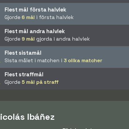
Flest mål första halvlek
Gjorde
6 mål
i första halvlek
a
Flest mål andra halvlek
Gjorde
9 mål
gjorda i andra halvlek
a
Flest sistamål
Sista målet i matchen i
3 olika matcher
a
Flest straffmål
Gjorde
5 mål på straff
a
icolás Ibáñez