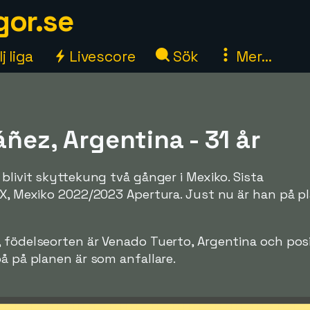
gor.se
j liga
Livescore
Sök
Mer...
áñez, Argentina - 31 år
blivit skyttekung två gånger i Mexiko. Sista
MX, Mexiko 2022/2023 Apertura. Just nu är han på pla
, födelseorten är Venado Tuerto, Argentina och pos
på på planen är som anfallare.