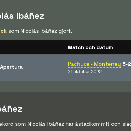
olás Ibáñez
ick
som Nicolás Ibáñez gjort.
Match och datum
Pachuca - Monterrey
5-2
Apertura
21 oktober 2022
Ibáñez
rekord som Nicolás Ibáñez har åstadkommit och slagi