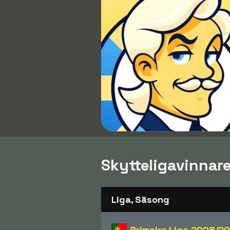
Skytteligavinnar
Liga, Säsong
Primeira Liga
2008/2