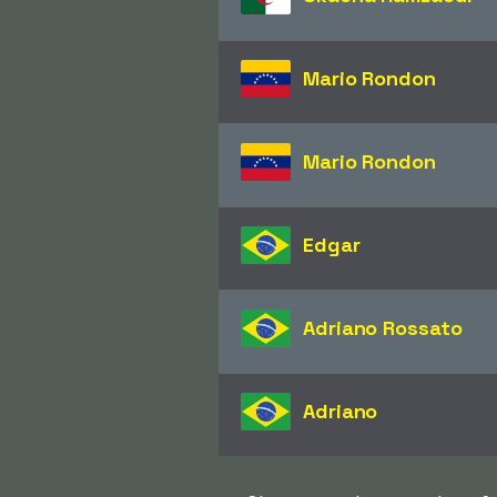
Mario Rondon
Mario Rondon
Edgar
Adriano Rossato
Adriano