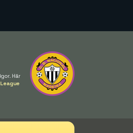
gor. Här
 League