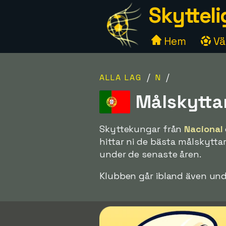
Skytteli
Hem
Väl
/
/
ALLA LAG
N
Målskytta
Skyttekungar från
Nacional
hittar ni de bästa målskytta
under de senaste åren.
Klubben går ibland även u