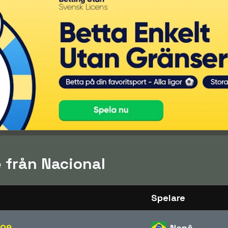
e från Nacional
Spelare
009
Nenê