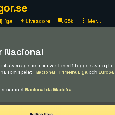
gor.se
j liga
Livescore
Sök
Mer...
r Nacional
och även spelare som varit med i toppen av skytteli
rna som spelat i
Nacional
i
Primeira Liga
och
Europa
nder namnet
Nacional da Madeira
.