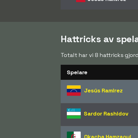
Hattricks av spel
Totalt har vi 8 hattricks gj
Spelare
Jesús Ramirez
Sardor Rashidov
Okacha Hamzaoui