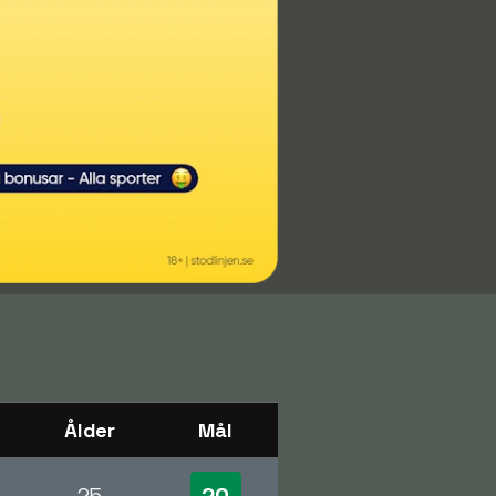
Ålder
Mål
20
25