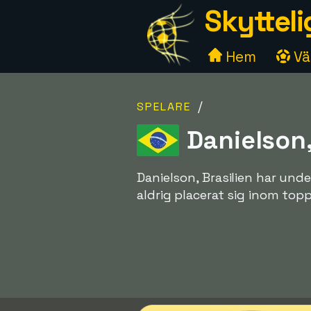
Skytteli
Hem
Väl
/
SPELARE
Danielson,
Danielson, Brasilien har und
aldrig placerat sig inom top