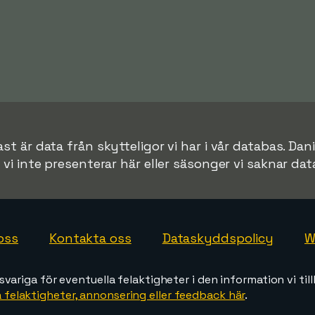
t är data från skytteligor vi har i vår databas. Dan
r vi inte presenterar här eller säsonger vi saknar data 
oss
Kontakta oss
Dataskyddspolicy
W
svariga för eventuella felaktigheter i den information vi till
 felaktigheter, annonsering eller feedback här
.