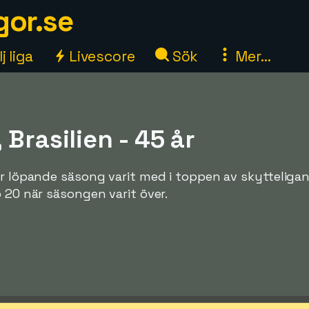
gor.se
j liga
Livescore
Sök
Mer...
 Brasilien - 45 år
er löpande säsong varit med i toppen av skytteliga
p 20 när säsongen varit över.