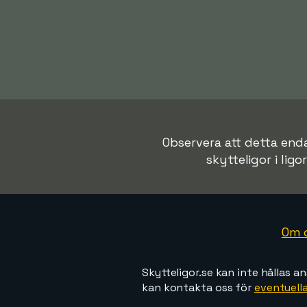
Observera att detta endas
skytteligor i ligo
Om 
Skytteligor.se kan inte hållas an
kan kontakta oss för
eventuella