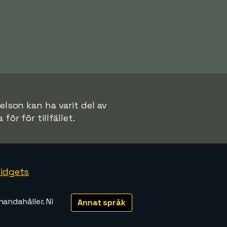
ielson kan ha varit del av
för för tillfället.
idgets
handahåller. Ni
Annat språk