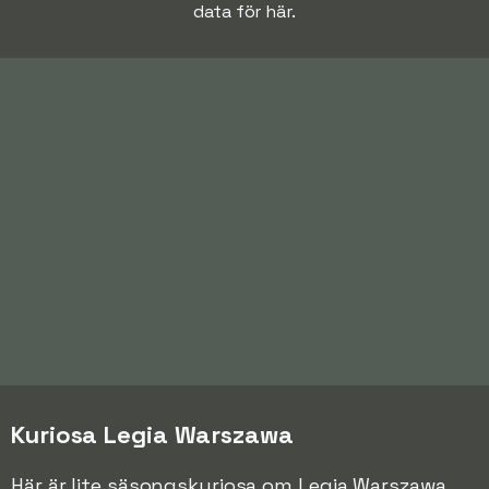
data för här.
Kuriosa Legia Warszawa
Här är lite säsongskuriosa om Legia Warszawa