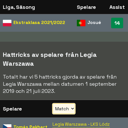
Liga, Säsong
Spelare
Assist
Ekstraklasa
2021/2022
Josué
14
Hattricks av spelare från Legia
Warszawa
Totalt har vi 5 hattricks gjorda av spelare från
Legia Warszawa mellan datumen 1 september
2019 och 21 juli 2023.
Spelare
Legia Warszawa - LKS Lódz
Tomás Pekhart