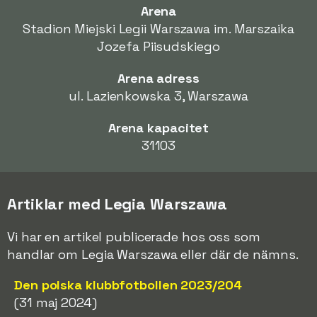
Arena
Stadion Miejski Legii Warszawa im. Marszaika
Jozefa Piisudskiego
Arena adress
ul. Lazienkowska 3, Warszawa
Arena kapacitet
31103
Artiklar med Legia Warszawa
Vi har en artikel publicerade hos oss som
handlar om Legia Warszawa eller där de nämns.
Den polska klubbfotbollen 2023/204
(31 maj 2024)