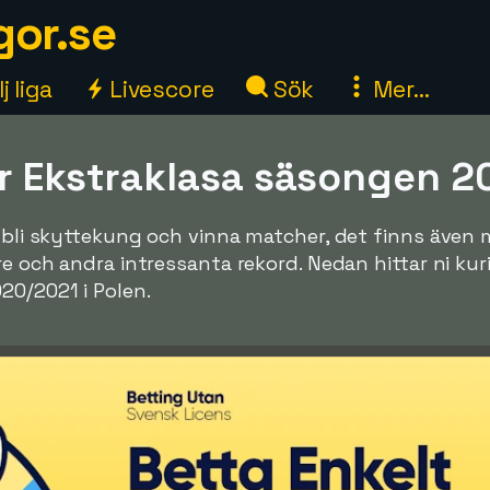
gor.se
j liga
Livescore
Sök
Mer...
ör Ekstraklasa säsongen 
tt bli skyttekung och vinna matcher, det finns äve
are och andra intressanta rekord. Nedan hittar ni ku
20/2021 i Polen.