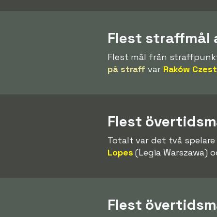
Flest straffmål 
Flest mål från straffpun
på straff
var
Raków Czes
Flest övertidsm
Totalt var det två spelar
Lopes
(Legia Warszawa) 
Flest övertidsm