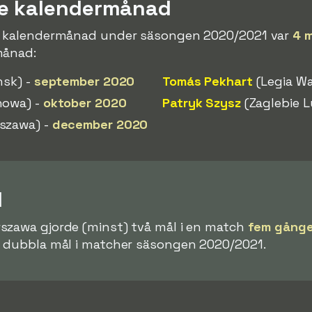
re kalendermånad
en kalendermånad under säsongen 2020/2021 var
4 
månad:
nsk) -
september 2020
Tomás Pekhart
(Legia W
howa) -
oktober 2020
Patryk Szysz
(Zaglebie L
szawa) -
december 2020
l
rszawa gjorde (minst) två mål i en match
fem gånge
t dubbla mål i matcher säsongen 2020/2021.