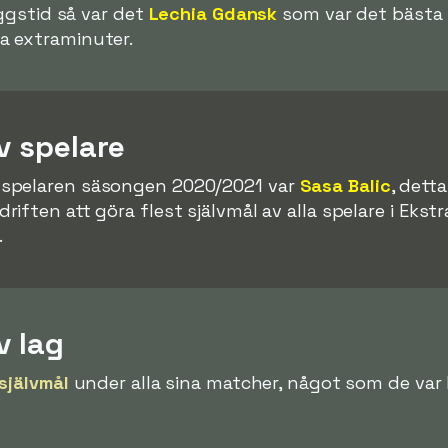
äggstid så var det
Lechia Gdansk
som var det bästa 
a extraminuter.
v spelare
spelaren säsongen 2020/2021 var
Sasa Balic
, dett
ften att göra flest självmål av alla spelare i Ekstr
.
v lag
 självmål
under alla sina matcher, något som de var b