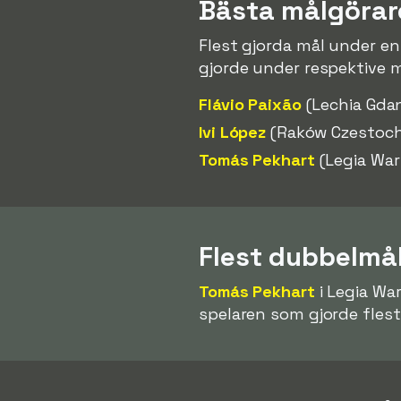
Bästa målgöra
Flest gjorda mål under 
gjorde under respektive 
Flávio Paixão
(Lechia Gda
Ivi López
(Raków Czestoc
Tomás Pekhart
(Legia War
Flest dubbelmå
Tomás Pekhart
i Legia Wa
spelaren som gjorde fles