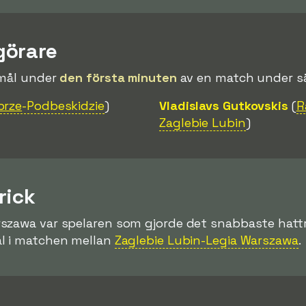
görare
 mål under
den första minuten
av en match under s
brze
-Podbeskidzie
)
Vladislavs Gutkovskis
(
R
Zaglebie Lubin
)
rick
rszawa var spelaren som gjorde det snabbaste hattr
l i matchen mellan
Zaglebie Lubin-Legia Warszawa
.