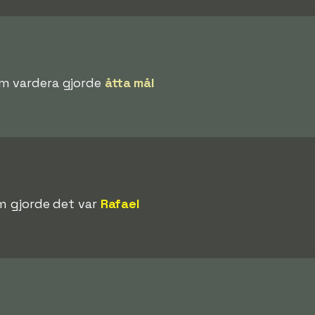
om vardera gjorde
åtta mål
m gjorde det var
Rafael