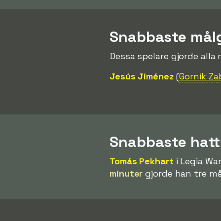
Snabbaste mål
Dessa spelare gjorde alla
Jesús Jiménez
(
Gornik Za
Snabbaste hatt
Tomás Pekhart
i Legia Wa
minuter
gjorde han tre må