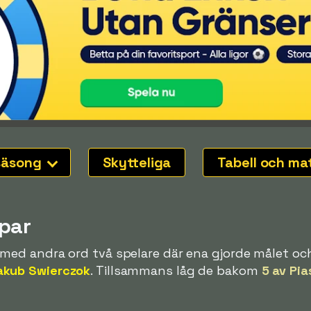
säsong
Skytteliga
Tabell och ma
par
 med andra ord två spelare där ena gjorde målet oc
akub Swierczok
. Tillsammans låg de bakom
5 av Pia