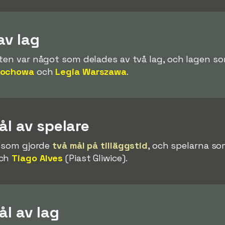
av lag
kten var något som delades av två lag, och lagen s
tochowa
och
Legia Warszawa
.
ål av spelare
e som gjorde
två mål på tilläggstid
, och spelarna so
och
Tiago Alves
(Piast Gliwice).
ål av lag