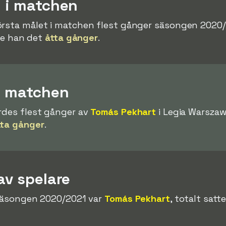
l i matchen
örsta målet i matchen flest gånger säsongen 2020
rde han det
åtta gånger
.
 i matchen
rdes flest gånger av
Tomás Pekhart
i Legia Warsza
tta gånger
.
av spelare
 säsongen 2020/2021 var
Tomás Pekhart
, totalt sat