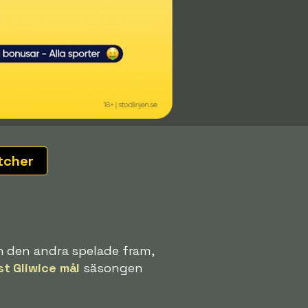
tcher
h den andra spelade fram,
st Gliwice mål
säsongen