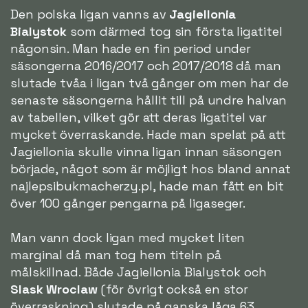
Den polska ligan vanns av
Jagiellonia
Bialystok
som därmed tog sin första ligatitel
någonsin. Man hade en fin period under
säsongerna 2016/2017 och 2017/2018 då man
slutade tvåa i ligan två gånger om men har de
senaste säsongerna hållit till på undre halvan
av tabellen, vilket gör att deras ligatitel var
mycket överraskande. Hade man spelat på att
Jagiellonia skulle vinna ligan innan säsongen
började, något som är möjligt hos bland annat
najlepsibukmacherzy.pl, hade man fått en bit
över 100 gånger pengarna på ligaseger.
Man vann dock ligan med mycket liten
marginal då man tog hem titeln på
målskillnad. Både Jagiellonia Bialystok och
Slask Wroclaw
(för övrigt också en stor
överraskning) slutade på ganska låga 63