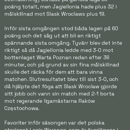
poäng totalt, men Jagiellonia hade plus 32 i
målskillnad mot Slask Wroclaws plus 19.
Inför sista omgången stod båda lagen på 60
poäng och det såg ut att bli en riktigt
spännande sista omgång. Tyvärr blev det inte
riktigt så då Jagiellonia ledde med 3-0 mot
bottenlaget Warta Poznan redan efter 36
minuter, och på grund av sin fina målskillnad
skulle det räcka för dem att bara vinna
matchen. Slutresultatet blev till sist 3-0, och
då hjälpte det föga att Slask Wroclaw gjorde
sitt jobb och vann sin match med 2-1 borta
mot regerande ligamästarna Raków
Częstochowa.
Favoriter inför säsongen var det polska
storlaget Legia Warsawa, som är överlägsna i