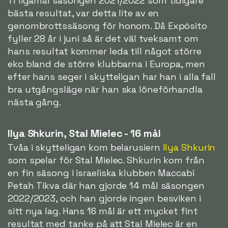
11 ligamål säsongen 2021/2022 som tidigare
bästa resultat, var detta lite av en
genombrottssäsong för honom. Då Expósito
fyller 28 år i juni så är det väl tveksamt om
hans resultat kommer leda till något större
eko bland de större klubbarna i Europa, men
efter hans seger i skytteligan har han i alla fall
bra utgångsläge när han ska löneförhandla
nästa gång.
Ilya Shkurin, Stal Mielec - 16 mål
Tvåa i skytteligan kom belarusiern
Ilya Shkurin
som spelar för Stal Mielec. Shkurin kom från
en fin säsong i israeliska klubben Maccabi
Petah Tikva där han gjorde 14 mål säsongen
2022/2023, och han gjorde ingen besviken i
sitt nya lag. Hans 16 mål är ett mycket fint
resultat med tanke på att Stal Mielec är en