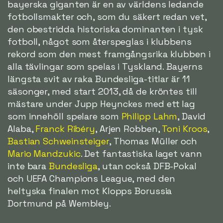
bayerska giganten är en av världens ledande
fotbollsmakter och, som du säkert redan vet,
den obestridda historiska dominanten i tysk
fotboll, något som återspeglas i klubbens
rekord som den mest framgångsrika klubben i
alla tävlingar som spelas i Tyskland. Bayerns
längsta svit av raka Bundesliga-titlar är 11
säsonger, med start 2013, då de kröntes till
mästare under Jupp Heynckes med ett lag
som innehöll spelare som
Philipp Lahm
, David
Alaba,
Franck Ribéry
, Arjen Robben,
Toni Kroos
,
Bastian Schweinsteiger
, Thomas Müller och
Mario Mandzukic
. Det fantastiska laget vann
inte bara
Bundesliga
, utan också DFB-Pokal
och UEFA Champions League, med den
heltyska finalen mot Klopps Borussia
Dortmund på Wembley.