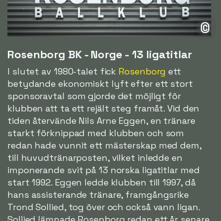
©
Rosenborg BK - Norge - 13 ligatitlar
I slutet av 1980-talet fick
Rosenborg
ett
betydande ekonomiskt lyft efter ett stort
sponsoravtal som gjorde det möjligt för
klubben att ta ett rejält steg framåt. Vid den
tiden återvände Nils Arne Eggen, en tränare
starkt förknippad med klubben och som
redan hade vunnit ett mästerskap med dem,
till huvudtränarposten, vilket inledde en
imponerande svit på 13 norska ligatitlar med
start 1992. Eggen ledde klubben till 1997, då
hans assisterande tränare, framgångsrike
Trond Sollied, tog över och också vann ligan.
Sollied lämnade Rosenborg redan ett år senare