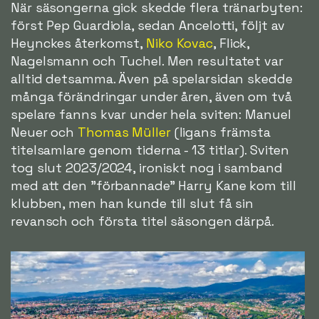
När säsongerna gick skedde flera tränarbyten:
först Pep Guardiola, sedan Ancelotti, följt av
Heynckes återkomst,
Niko Kovac
, Flick,
Nagelsmann och Tuchel. Men resultatet var
alltid detsamma. Även på spelarsidan skedde
många förändringar under åren, även om två
spelare fanns kvar under hela sviten: Manuel
Neuer och
Thomas Müller
(ligans främsta
titelsamlare genom tiderna - 13 titlar). Sviten
tog slut 2023/2024, ironiskt nog i samband
med att den "förbannade" Harry Kane kom till
klubben, men han kunde till slut få sin
revansch och första titel säsongen därpå.