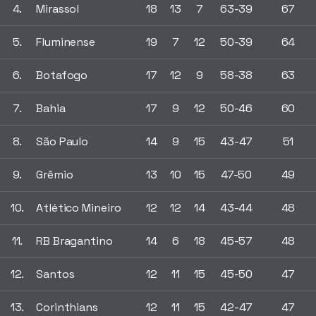
4.
Mirassol
18
13
7
63-39
67
5.
Fluminense
19
7
12
50-39
64
6.
Botafogo
17
12
9
58-38
63
7.
Bahia
17
9
12
50-46
60
8.
São Paulo
14
9
15
43-47
51
9.
Grêmio
13
10
15
47-50
49
10.
Atlético Mineiro
12
12
14
43-44
48
11.
RB Bragantino
14
6
18
45-57
48
12.
Santos
12
11
15
45-50
47
13.
Corinthians
12
11
15
42-47
47