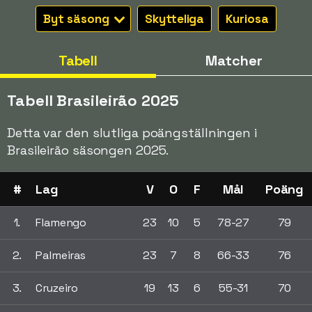
Byt säsong
Skytteliga
Kuriosa
Tabell
Matcher
Tabell Brasileirão 2025
Detta var den slutliga poängställningen i
Brasileirão säsongen 2025.
#
Lag
V
O
F
Mål
Poäng
1.
Flamengo
23
10
5
78-27
79
2.
Palmeiras
23
7
8
66-33
76
3.
Cruzeiro
19
13
6
55-31
70