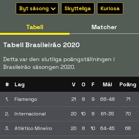
Byt säsong
Skytteliga
Kuriosa
Tabell
Matcher
Tabell Brasileirão 2020
Detta var den slutliga poängställningen i
Brasileirão säsongen 2020.
#
Lag
V
O
F
Mål
Poäng
1.
Flamengo
21
8
9
68-48
71
2.
Internacional
20
10
8
61-35
70
3.
Atlético Mineiro
20
8
10
64-45
68