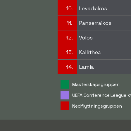
10.
Levadiakos
11.
Panserraikos
12.
Volos
13.
Kallithea
14.
Lamia
Mästerskapsgruppen
UEFA Conference League k
Nedflyttningsgruppen