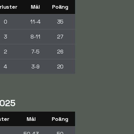
rluster
Mål
Poäng
0
11-4
35
3
8-11
27
2
7-5
26
4
3-9
20
2025
ster
Mål
Poäng
50-43
50