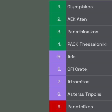
1.
Olympiakos
2.
AEK Aten
3.
Panathinaikos
4.
PAOK Thessaloniki
5.
Aris
6.
OFI Crete
7.
Atromitos
8.
Asteras Tripolis
9.
Panetolikos