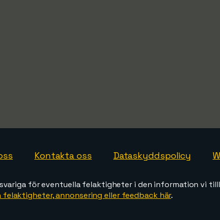
oss
Kontakta oss
Dataskyddspolicy
W
svariga för eventuella felaktigheter i den information vi till
 felaktigheter, annonsering eller feedback här
.