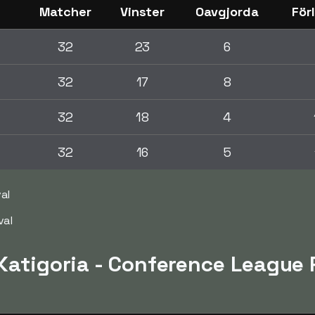
Matcher
Vinster
Oavgjorda
För
32
23
6
32
17
8
32
18
4
32
16
5
al
val
 Katigoria - Conference League 