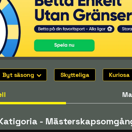
Byt säsong
Skytteliga
Kuriosa
ll
Ma
i Katigoria - Mästerskapsomgå