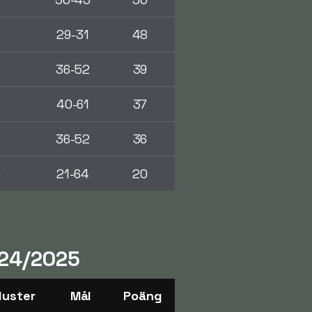
4
29-31
48
36-52
39
40-61
37
36-52
36
4
21-64
20
024/2025
luster
Mål
Poäng