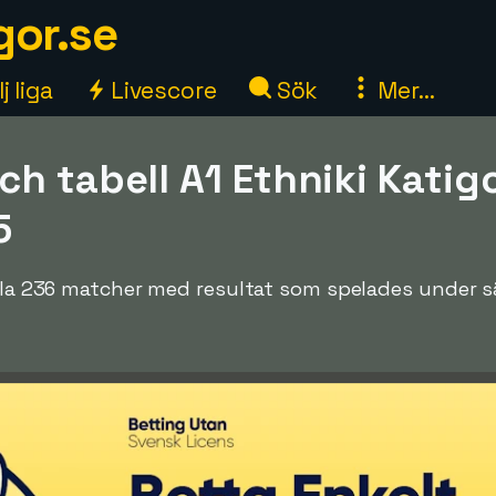
gor.se
j liga
Livescore
Sök
Mer...
h tabell A1 Ethniki Katig
5
 alla 236 matcher med resultat som spelades under 