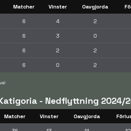
Matcher
Vinster
Oavgjorda
Fö
6
4
2
6
3
0
6
2
2
6
0
2
val
 Katigoria - Nedflyttning 2024/
Matcher
Vinster
Oavgjorda
Förlu
36
13
11
12