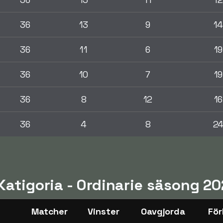
36
13
9
1
36
11
6
19
36
10
7
19
36
8
12
16
36
4
8
2
 Katigoria - Ordinarie säsong 2
Matcher
Vinster
Oavgjorda
För