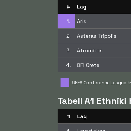
#
Lag
1.
Aris
2.
Asteras Tripolis
3.
Atromitos
4.
OFI Crete
UEFA Conference League k
Tabell A1 Ethniki
#
Lag
1.
Levadiakos