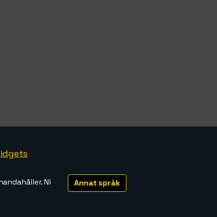
idgets
handahåller. Ni
Annat språk