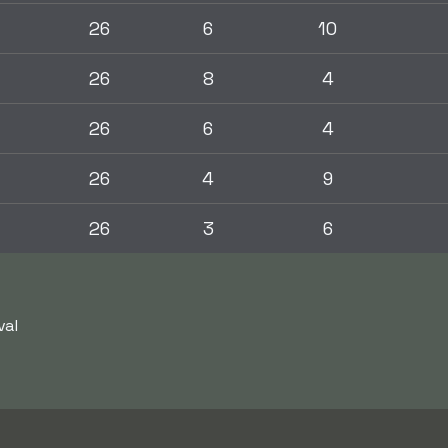
26
6
10
26
8
4
26
6
4
26
4
9
26
3
6
val