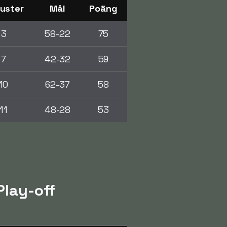
luster
Mål
Poäng
3
58-22
75
7
42-32
59
10
62-37
58
11
48-28
53
Play-off