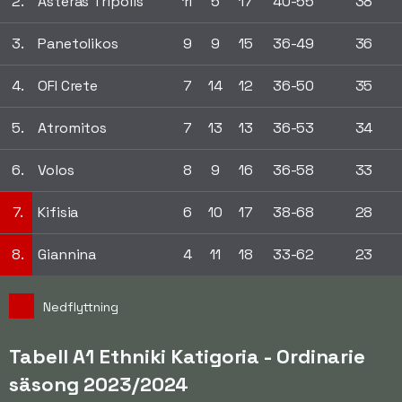
2.
Asteras Tripolis
11
5
17
40-55
38
3.
Panetolikos
9
9
15
36-49
36
4.
OFI Crete
7
14
12
36-50
35
5.
Atromitos
7
13
13
36-53
34
6.
Volos
8
9
16
36-58
33
7.
Kifisia
6
10
17
38-68
28
8.
Giannina
4
11
18
33-62
23
Nedflyttning
Tabell A1 Ethniki Katigoria - Ordinarie
säsong 2023/2024