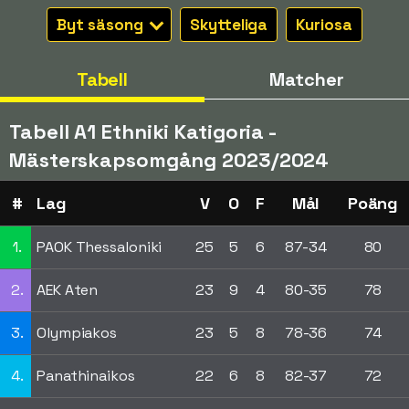
Byt säsong
Skytteliga
Kuriosa
Tabell
Matcher
Tabell A1 Ethniki Katigoria -
Mästerskapsomgång 2023/2024
#
Lag
V
O
F
Mål
Poäng
1.
PAOK Thessaloniki
25
5
6
87-34
80
2.
AEK Aten
23
9
4
80-35
78
3.
Olympiakos
23
5
8
78-36
74
4.
Panathinaikos
22
6
8
82-37
72