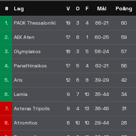
#
Lag
V
O
F
Mål
Poäng
1.
PAOK Thessaloniki
19
3
4
66-21
60
2.
AEK Aten
17
8
1
60-25
59
3.
Olympiakos
18
3
5
58-24
57
4.
Panathinaikos
17
5
4
62-21
56
5.
Aris
12
6
8
39-29
42
6.
Lamia
9
7
10
35-44
34
7.
Asteras Tripolis
9
4
13
36-46
31
8.
Atromitos
6
10
10
29-44
28