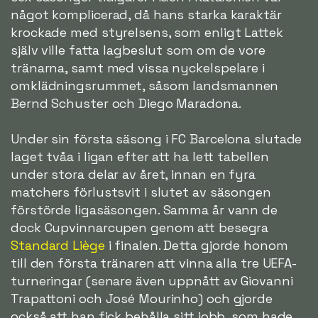
något komplicerad, då hans starka karaktär
krockade med styrelsens, som enligt Lattek
själv ville fatta lagbeslut som om de vore
tränarna, samt med vissa nyckelspelare i
omklädningsrummet, såsom landsmannen
Bernd Schuster och Diego Maradona.
Under sin första säsong i FC Barcelona slutade
laget tvåa i ligan efter att ha lett tabellen
under stora delar av året, innan en fyra
matchers förlustsvit i slutet av säsongen
förstörde ligasäsongen. Samma år vann de
dock Cupvinnarcupen genom att besegra
Standard Liège
i finalen. Detta gjorde honom
till den första tränaren att vinna alla tre UEFA-
turneringar (senare även uppnått av Giovanni
Trapattoni och José Mourinho) och gjorde
också att han fick behålla sitt jobb, som hade