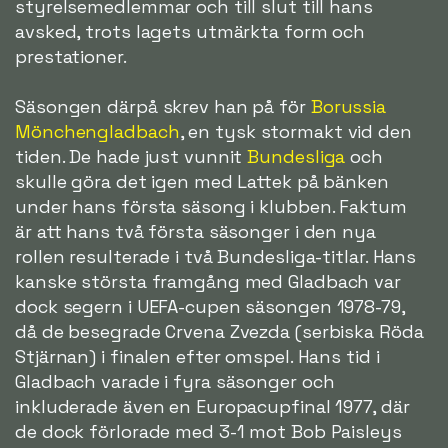
styrelsemedlemmar och till slut till hans
avsked, trots lagets utmärkta form och
prestationer.
Säsongen därpå skrev han på för
Borussia
Mönchengladbach
, en tysk stormakt vid den
tiden. De hade just vunnit
Bundesliga
och
skulle göra det igen med Lattek på bänken
under hans första säsong i klubben. Faktum
är att hans två första säsonger i den nya
rollen resulterade i två Bundesliga-titlar. Hans
kanske största framgång med Gladbach var
dock segern i UEFA-cupen säsongen 1978-79,
då de besegrade Crvena Zvezda (serbiska Röda
Stjärnan) i finalen efter omspel. Hans tid i
Gladbach varade i fyra säsonger och
inkluderade även en Europacupfinal 1977, där
de dock förlorade med 3-1 mot Bob Paisleys