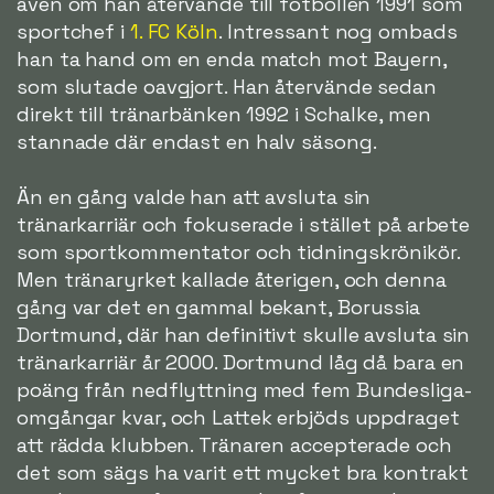
även om han återvände till fotbollen 1991 som
sportchef i
1. FC Köln
. Intressant nog ombads
han ta hand om en enda match mot Bayern,
som slutade oavgjort. Han återvände sedan
direkt till tränarbänken 1992 i Schalke, men
stannade där endast en halv säsong.
Än en gång valde han att avsluta sin
tränarkarriär och fokuserade i stället på arbete
som sportkommentator och tidningskrönikör.
Men tränaryrket kallade återigen, och denna
gång var det en gammal bekant, Borussia
Dortmund, där han definitivt skulle avsluta sin
tränarkarriär år 2000. Dortmund låg då bara en
poäng från nedflyttning med fem Bundesliga-
omgångar kvar, och Lattek erbjöds uppdraget
att rädda klubben. Tränaren accepterade och
det som sägs ha varit ett mycket bra kontrakt