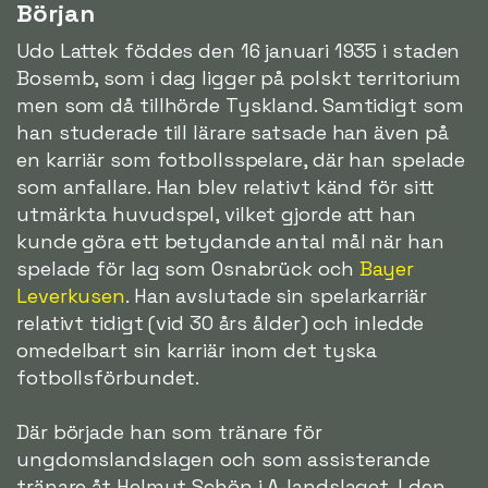
Början
Udo Lattek föddes den 16 januari 1935 i staden
Bosemb, som i dag ligger på polskt territorium
men som då tillhörde Tyskland. Samtidigt som
han studerade till lärare satsade han även på
en karriär som fotbollsspelare, där han spelade
som anfallare. Han blev relativt känd för sitt
utmärkta huvudspel, vilket gjorde att han
kunde göra ett betydande antal mål när han
spelade för lag som Osnabrück och
Bayer
Leverkusen
. Han avslutade sin spelarkarriär
relativt tidigt (vid 30 års ålder) och inledde
omedelbart sin karriär inom det tyska
fotbollsförbundet.
Där började han som tränare för
ungdomslandslagen och som assisterande
tränare åt Helmut Schön i A-landslaget. I den