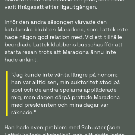
varit ifrågasatt efter ligautgången.
Inför den andra säsongen värvade den
katalanska klubben Maradona, som Lattek inte
hade någon god relation med. Vid ett tillfälle
beordrade Lattek klubbens busschaufför att
starta resan trots att Maradona ännu inte
hade anlänt.
"Jag kunde inte vänta längre på honom;
han var alltid sen, min auktoritet stod på
spel och de andra spelarna applåderade
mig, men dagen därpå pratade Maradona
med presidenten och mina dagar var
räknade."
Han hade även problem med Schuster (som
Lattek kallade alkoholist), och allt detta ledde