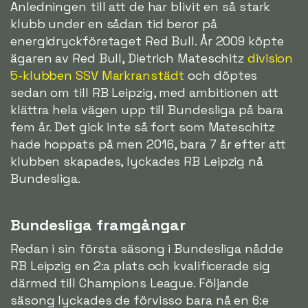
Anledningen till att de har blivit en så stark
klubb under en sådan tid beror på
energidryckföretaget Red Bull. År 2009 köpte
ägaren av Red Bull, Dietrich Mateschitz
division
5-klubben SSV Markranstädt
och döptes
sedan om till RB Leipzig, med ambitionen att
klättra hela vägen upp till Bundesliga på bara
fem år. Det gick inte så fort som Mateschitz
hade hoppats på men 2016, bara 7 år efter att
klubben skapades, lyckades RB Leipzig nå
Bundesliga.
Bundesliga framgångar
Redan i sin första säsong i Bundesliga nådde
RB Leipzig en 2:a plats och kvalificerade sig
därmed till Champions League. Följande
säsong lyckades de förvisso bara nå en 6:e