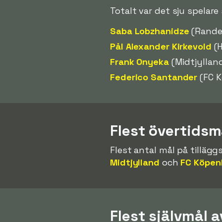
Totalt var det sju spelar
Saba Lobzhanidze
(Rande
Pål Alexander Kirkevold
(H
Frank Onyeka
(Midtjyllan
Federico Santander
(FC 
Flest övertidsm
Flest antal mål på tillägg
Midtjylland
och
FC Köpe
Flest självmål a