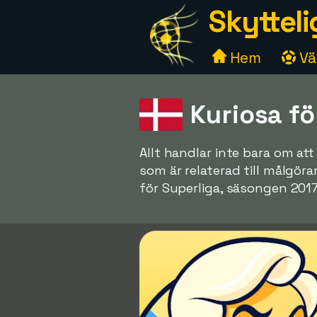
Skytteli
Hem
Väl
Kuriosa f
Allt handlar inte bara om a
som är relaterad till målgör
för Superliga, säsongen 201