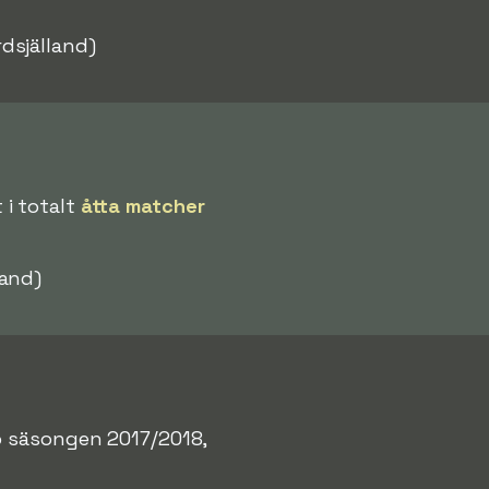
dsjälland)
 i totalt
åtta matcher
land)
o säsongen 2017/2018,