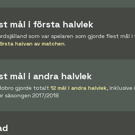
t mål i första halvlek
ordsjälland som var spelaren som gjorde flest mål i f
första halvan av matchen
.
st mål i andra halvlek
Hobro gjorde totalt
12 mål i andra halvlek
, inklusive
er säsongen 2017/2018
rad