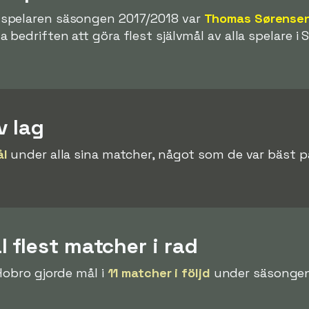
spelaren säsongen 2017/2018 var
Thomas Sørense
edriften att göra flest självmål av alla spelare i S
v lag
ål
under alla sina matcher, något som de var bäst på
 flest matcher i rad
Hobro gjorde mål i
11 matcher i följd
under säsongen 