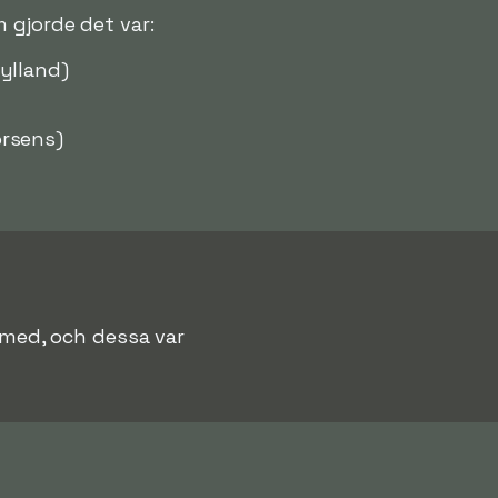
 gjorde det var:
ylland)
rsens)
s med, och dessa var