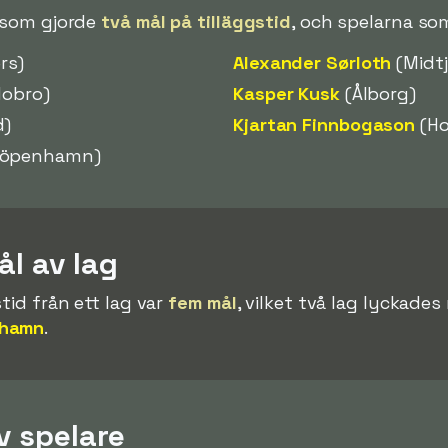
e som gjorde
två mål på tilläggstid
, och spelarna som
rs)
Alexander Sørloth
(Midtj
obro)
Kasper Kusk
(Ålborg)
d)
Kjartan Finnbogason
(Ho
Köpenhamn)
ål av lag
stid från ett lag var
fem mål
, vilket två lag lyckade
nhamn
.
v spelare