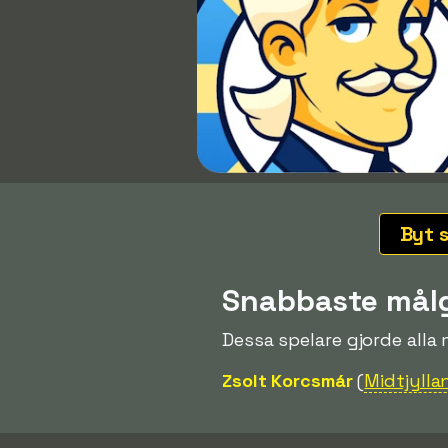
Byt 
Snabbaste mål
Dessa spelare gjorde alla
Zsolt Korcsmár
(
Midtjylla