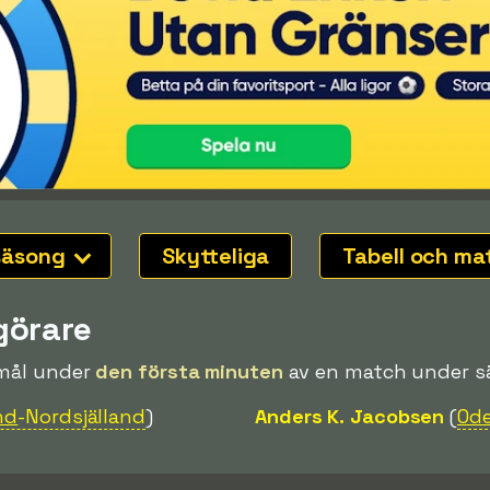
säsong
Skytteliga
Tabell och ma
görare
 mål under
den första minuten
av en match under s
nd
-Nordsjälland
)
Anders K. Jacobsen
(
Od