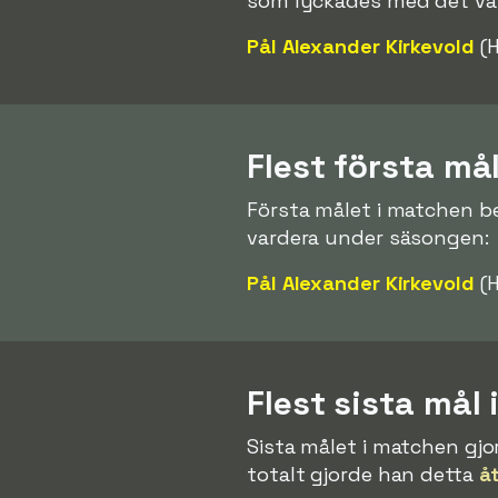
som lyckades med det var
Pål Alexander Kirkevold
(H
Flest första må
Första målet i matchen be
vardera under säsongen:
Pål Alexander Kirkevold
(H
Flest sista mål
Sista målet i matchen gjo
totalt gjorde han detta
å