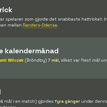
rick
var spelaren som gjorde det snabbaste hattricket. 
chen mellan
Randers-Odense
.
re kalendermånad
amil Wilczek
(Bröndby)
7 mål
, vilket var flest mål
l
vå mål i en match) gjordes
fyra gånger
under denna