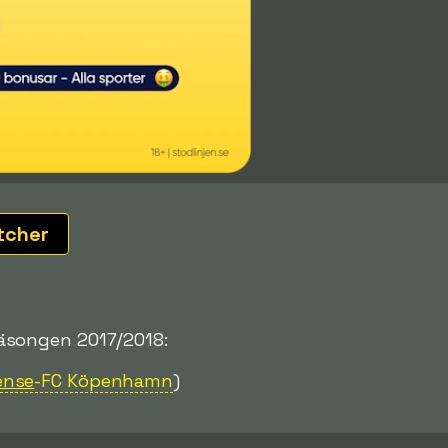
tcher
äsongen 2017/2018:
ense
-FC Köpenhamn
)