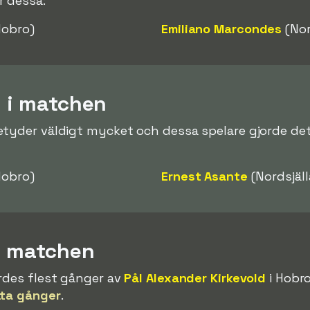
 dessa:
obro)
Emiliano Marcondes
(Nor
l i matchen
tyder väldigt mycket och dessa spelare gjorde det
obro)
Ernest Asante
(Nordsjäl
 i matchen
rdes flest gånger av
Pål Alexander Kirkevold
i Hobr
tta gånger
.