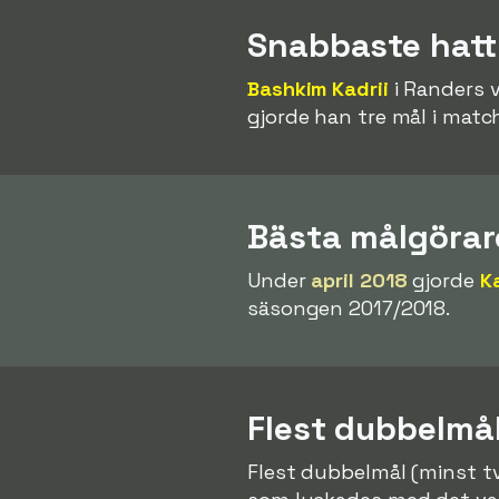
Snabbaste hatt
Bashkim Kadrii
i Randers 
gjorde han tre mål i mat
Bästa målgöra
Under
april 2018
gjorde
K
säsongen 2017/2018.
Flest dubbelmå
Flest dubbelmål (minst t