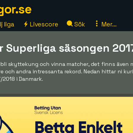
gor.se
j liga
Livescore
Sök
Mer...
ör Superliga säsongen 201
tt bli skyttekung och vinna matcher, det finns äve
are och andra intressanta rekord. Nedan hittar ni ku
7/2018 i Danmark.