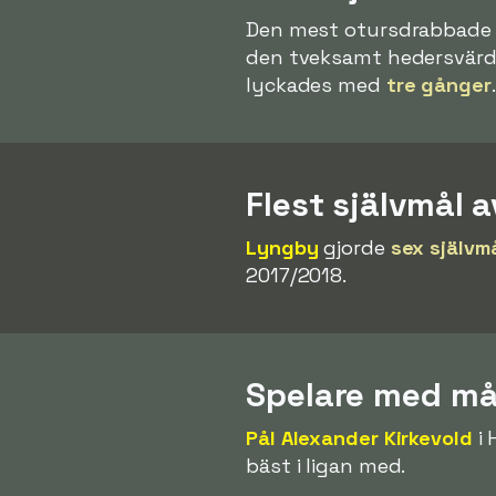
Den mest otursdrabbade 
den tveksamt hedersvärda b
lyckades med
tre gånger
.
Flest självmål a
Lyngby
gjorde
sex självm
2017/2018.
Spelare med mål
Pål Alexander Kirkevold
i 
bäst i ligan med.