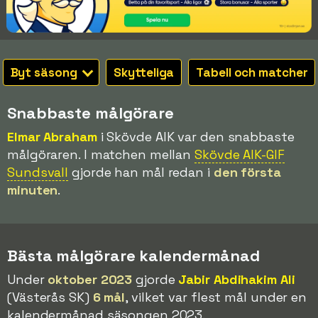
Byt säsong
Skytteliga
Tabell och matcher
Snabbaste målgörare
Elmar Abraham
i Skövde AIK var den snabbaste
målgöraren. I matchen mellan
Skövde AIK-GIF
Sundsvall
gjorde han mål redan i
den första
minuten
.
Bästa målgörare kalendermånad
Under
oktober 2023
gjorde
Jabir Abdihakim Ali
(Västerås SK)
6 mål
, vilket var flest mål under en
kalendermånad säsongen 2023.