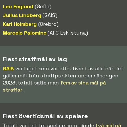
Leo Englund
(Gefle)
Julius Lindberg
(GAIS)
Karl Holmberg
(Örebro)
Marcelo Palomino
(AFC Eskilstuna)
Flest straffmål av lag
GAIS
var laget som var effektivast av alla när det
gäller mål från straffpunkten under säsongen
2023, totalt satte man
fem av sina mål på
straffar
.
Flest övertidsmål av spelare
Totalt var det tre spelare som gjorde
två mål på