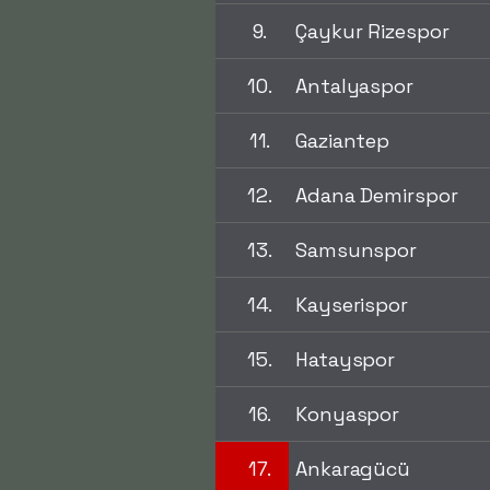
9.
Çaykur Rizespor
10.
Antalyaspor
11.
Gaziantep
12.
Adana Demirspor
13.
Samsunspor
14.
Kayserispor
15.
Hatayspor
16.
Konyaspor
17.
Ankaragücü