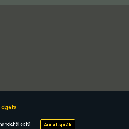
idgets
handahåller. Ni
Annat språk