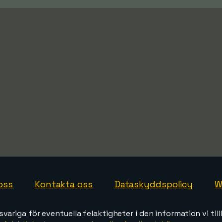
oss
Kontakta oss
Dataskyddspolicy
W
svariga för eventuella felaktigheter i den information vi till