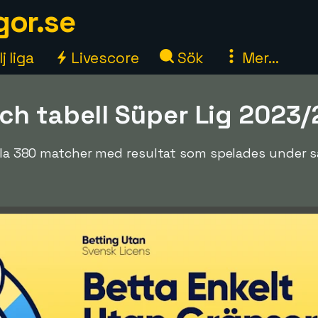
gor.se
j liga
Livescore
Sök
Mer...
ch tabell Süper Lig 2023
 alla 380 matcher med resultat som spelades under