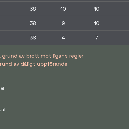
38
10
10
38
9
10
38
4
7
 grund av brott mot ligans regler
grund av dåligt uppförande
al
val