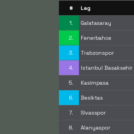
#
Lag
1.
Galatasaray
2.
Fenerbahce
3.
Trabzonspor
4.
Istanbul Basaksehir
5.
Kasimpasa
6.
Besiktas
7.
Sivasspor
8.
Alanyaspor