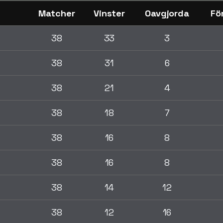
Matcher
Vinster
Oavgjorda
Fö
38
33
3
38
31
6
38
21
4
38
18
7
38
16
8
38
16
8
38
14
12
38
12
16