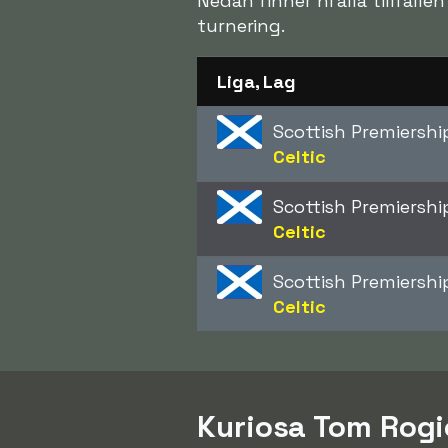
Nedan finner ni alla tillfälle
turnering.
Liga, Lag
Scottish Premiershi
Celtic
Scottish Premiershi
Celtic
Scottish Premiershi
Celtic
Kuriosa Tom Rogi