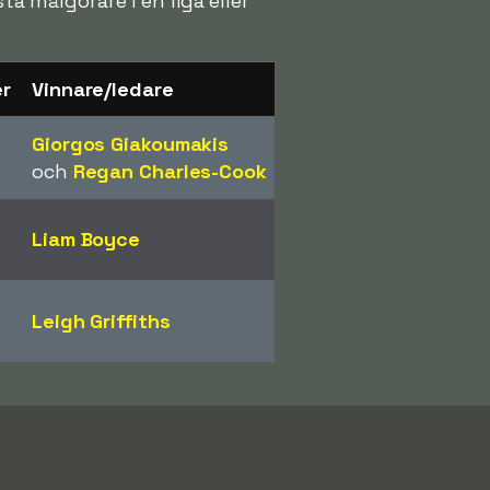
ta målgörare i en liga eller
er
Vinnare/ledare
Giorgos Giakoumakis
och
Regan Charles-Cook
Liam Boyce
Leigh Griffiths