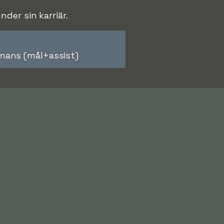
der sin karriär.
mans (mål+assist)