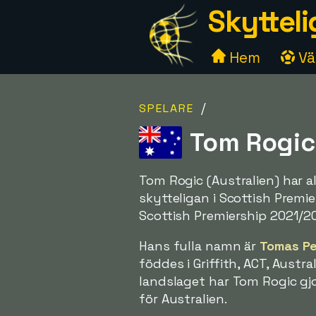
Skytteli
Hem
Väl
/
SPELARE
Tom Rogic,
Tom Rogic (Australien) har a
skytteligan i Scottish Premi
Scottish Premiership 2021/2
Hans fulla namn är
Tomas Pe
föddes i Griffith, ACT, Austr
landslaget har Tom Rogic gj
för Australien.