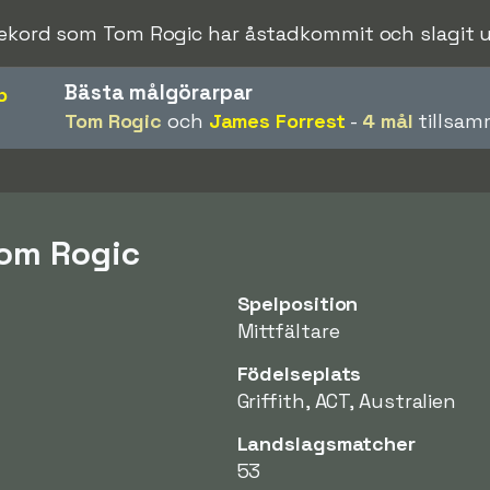
rekord som Tom Rogic har åstadkommit och slagit un
Bästa målgörarpar
p
Tom Rogic
och
James Forrest
-
4 mål
tillsam
Tom Rogic
Spelposition
Mittfältare
Födelseplats
Griffith, ACT, Australien
Landslagsmatcher
53