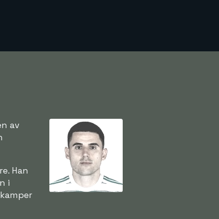
en av
h
re. Han
n i
dskamper