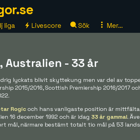
gor.se
j liga
Livescore
Sök
Mer...
 Australien - 33 år
ldrig lyckats blivit skyttekung men var del av topp
ership 2015/2016, Scottish Premiership 2016/2017 oc
022.
tar Rogic
och hans vanligaste position är mittfälta
alien 16 december 1992 och är idag
33 år gammal
. Äve
ort mål, närmare bestämt totalt tio mål på 53 lan