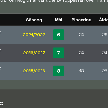
n då Tom Rogic har varit del av topplistan över främs
Säsong
Mål
Placering
Åld
p
6
2021/2022
24
29
p
7
2016/2017
24
24
p
8
2015/2016
18
23
c