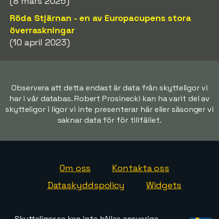
(8 mars 2025)
Röda Stjärnan - en av Europacupens stora
överraskningar
(10 april 2023)
Observera att detta endast är data från skytteligor vi
har i vår databas. Robert Prosinecki kan ha varit del av
skytteligor i ligor vi inte presenterar här eller säsonger vi
saknar data för för tillfället.
Om oss
Kontakta oss
Dataskyddspolicy
Widgets
Skytteligor.se kan inte hållas ansvariga