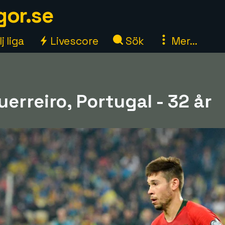
gor.se
j liga
Livescore
Sök
Mer...
erreiro, Portugal - 32 år