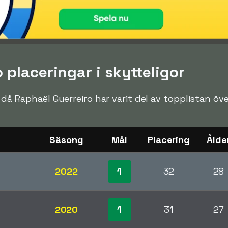
 placeringar i skytteligor
en då Raphaël Guerreiro har varit del av topplistan öv
Säsong
Mål
Placering
Ålde
1
2022
32
28
1
2020
31
27