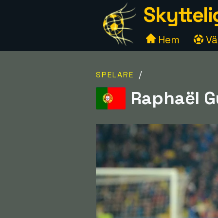
Skytteli
Hem
Väl
/
SPELARE
Raphaël Gu