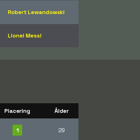
Robert Lewandowski
Lionel Messi
Placering
Ålder
1
29