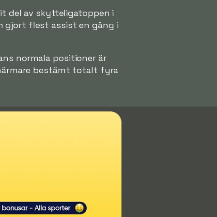
it del av skytteligatoppen i
gjort flest assist en gång i
ans normala positioner är
 närmare bestämt totalt fyra