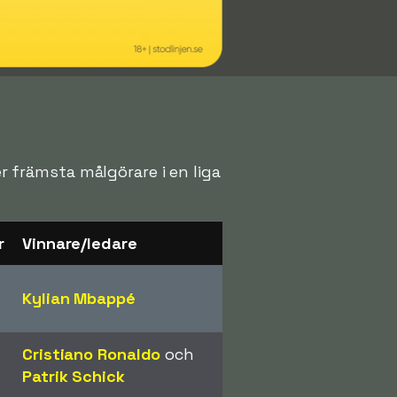
er främsta målgörare i en liga
r
Vinnare/ledare
Kylian Mbappé
Cristiano Ronaldo
och
Patrik Schick