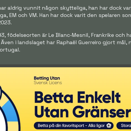
ar aldrig vunnit någon skytteliga, han har dock var
a, EM och VM. Han har dock varit den spelaren som 
2023.
, födelseorten är Le Blanc-Mesnil, Frankrike och h
 Även i landslaget har Raphaël Guerreiro gjort mål,
ortugal.