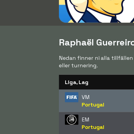
Raphaël Guerreiro
Nedan finner ni alla tillfäll
eller turnering.
Liga, Lag
VM
Portugal
EM
Portugal