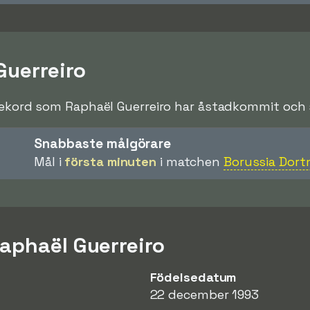
Guerreiro
rekord som Raphaël Guerreiro har åstadkommit och sl
Snabbaste målgörare
Mål i
första minuten
i matchen
Borussia Dor
aphaël Guerreiro
Födelsedatum
22 december 1993