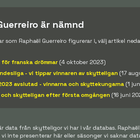
 Guerreiro är nämnd
iklar som Raphaël Guerreiro figurerar i, välj artikel n
n för franska drömmar
(4 oktober 2023)
desliga - vi tippar vinnaren av skytteligan
(17 aug
023 avslutad - vinnarna och skyttekungarna
(1 ju
och skytteligan efter första omgången
(16 juni 20
 data från skytteligor vi har i vår databas. Raphaël
r vi inte presenterar här eller säsonger vi saknar data 