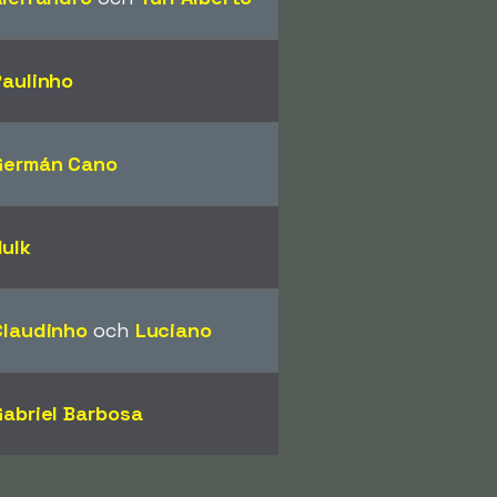
Paulinho
Germán Cano
Hulk
Claudinho
och
Luciano
Gabriel Barbosa