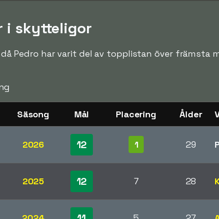
 i skytteligor
n då Pedro har varit del av topplistan över främsta må
ng
Säsong
Mål
Placering
Ålder
12
2026
1
29
12
2025
7
28
11
2024
5
27