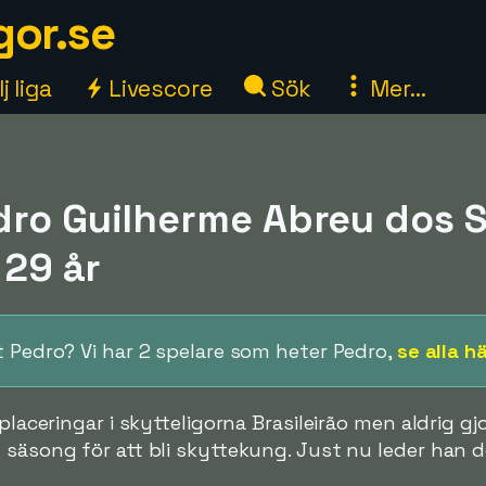
gor.se
j liga
Livescore
Sök
Mer...
dro Guilherme Abreu dos S
 29 år
tt Pedro? Vi har 2 spelare som heter Pedro,
se alla h
placeringar i skytteligorna Brasileirão men aldrig gj
 säsong för att bli skyttekung. Just nu leder han 