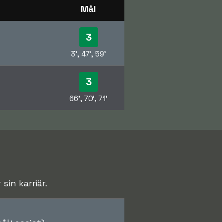
Mål
3
3', 47', 59'
3
66', 70', 71'
in karriär.