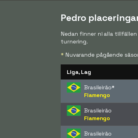
Pedro placeringar
Nedan finner ni alla tillfälle
turnering.
*
Nuvarande pågående säso
Liga, Lag
Brasileirão
*
Flamengo
Brasileirão
Flamengo
Brasileirão