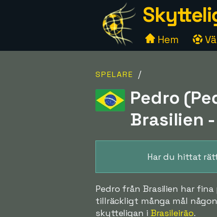
Skytteli
Hem
Väl
/
SPELARE
Pedro (Pe
Brasilien -
Har du hittat rä
Pedro från Brasilien har fina 
tillräckligt många mål någon
skytteligan i
Brasileirão
.