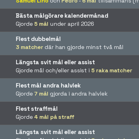
Samuel Lino
och
Pedro
-
6 mål
tillsammans (m
Bästa målgörare kalendermånad
Gjorde
5 mål
under april 2026
Flest dubbelmål
3 matcher
där han gjorde minst två mål
Längsta svit mål eller assist
Gjorde mål och/eller assist i
5 raka matcher
Flest mål andra halvlek
Gjorde
7 mål
gjorda i andra halvlek
Flest straffmål
Gjorde
4 mål på straff
Längsta svit mål eller assist