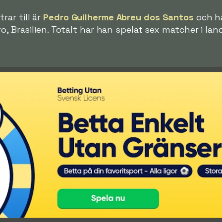
ar till är
Pedro Guilherme Abreu dos Santos
och ha
o, Brasilien. Totalt har han spelat sex matcher i lan