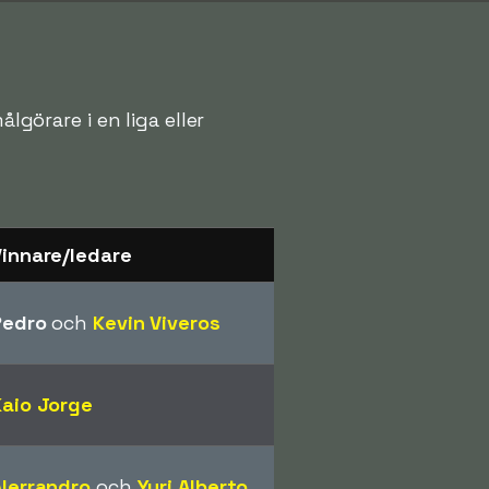
lgörare i en liga eller
Vinnare/ledare
Pedro
och
Kevin Viveros
Kaio Jorge
Alerrandro
och
Yuri Alberto