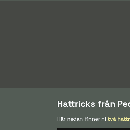
Hattricks från P
Här nedan finner ni
två hatt