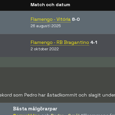
Match och datum
Flamengo - Vitória
8-0
26 augusti 2025
Flamengo - RB Bragantino
4-1
2 oktober 2022
rekord som Pedro har åstadkommit och slagit under s
Bästa målgörarpar