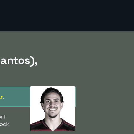
antos),
är
.
ort
dock