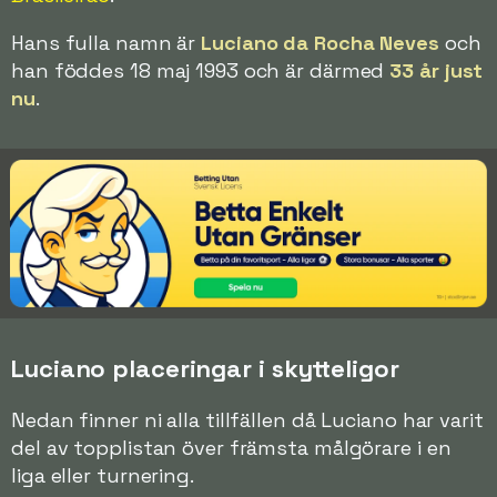
Hans fulla namn är
Luciano da Rocha Neves
och
han föddes 18 maj 1993 och är därmed
33 år just
nu
.
Luciano placeringar i skytteligor
Nedan finner ni alla tillfällen då Luciano har varit
del av topplistan över främsta målgörare i en
liga eller turnering.