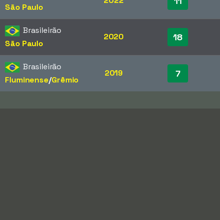
2022
11
São Paulo
Brasileirão
2020
18
São Paulo
Brasileirão
2019
7
Fluminense
/​
Grêmio