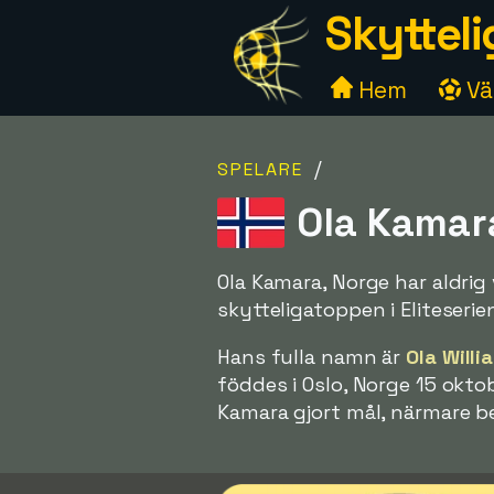
Skytteli
Hem
Väl
/
SPELARE
Ola Kamara
Ola Kamara, Norge har aldrig
skytteligatoppen i Eliteseri
Hans fulla namn är
Ola Will
föddes i Oslo, Norge 15 okto
Kamara gjort mål, närmare b