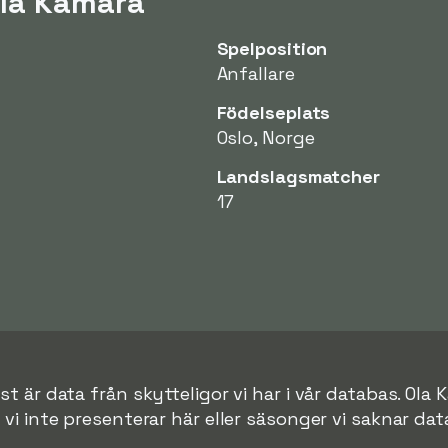
Ola Kamara
Spelposition
Anfallare
Födelseplats
Oslo, Norge
Landslagsmatcher
17
t är data från skytteligor vi har i vår databas. Ola 
r vi inte presenterar här eller säsonger vi saknar data 