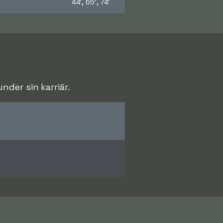
44', 65', 74'
der sin karriär.