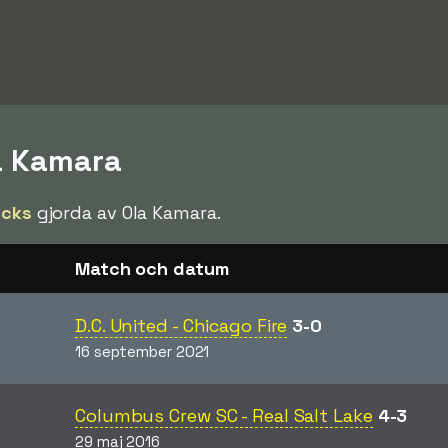
la Kamara
icks
gjorda av Ola Kamara.
Match och datum
D.C. United - Chicago Fire
3-0
16 september 2021
Columbus Crew SC - Real Salt Lake
4-3
29 maj 2016