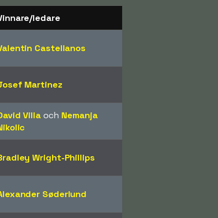
Vinnare/ledare
Valentin Castellanos
Josef Martinez
David Villa
och
Nemanja
Nikolic
Bradley Wright-Phillips
Alexander Søderlund