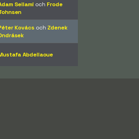
Adam Sellami
och
Frode
Johnsen
Péter Kovács
och
Zdenek
Ondrásek
Mustafa Abdellaoue