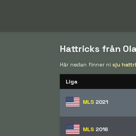
Hattricks från O
Här nedan finner ni
sju hattr
Liga
MLS
2021
MLS
2016