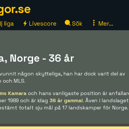
gor.se
j liga
Livescore
Sök
Mer...
, Norge - 36 år
 vunnit någon skytteliga, han har dock varit del av
en och MLS.
iams Kamara
och hans vanligaste position är anfallar
ber 1989 och är idag
36 år gammal
. Även i landslaget
estämt totalt sju mål på 17 landskamper för Norge.