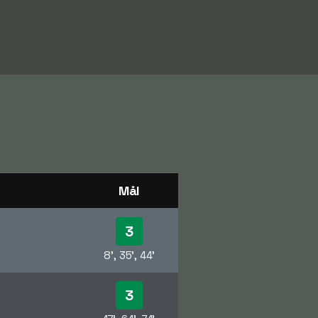
Mål
3
8', 35', 44'
3